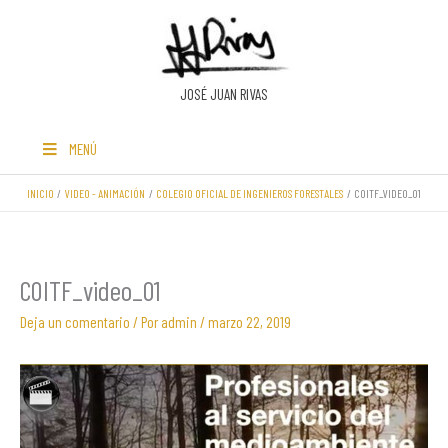
Ir
al
contenido
JOSÉ JUAN RIVAS
MENÚ
INICIO
VIDEO - ANIMACIÓN
COLEGIO OFICIAL DE INGENIEROS FORESTALES
COITF_VIDEO_01
COITF_video_01
Deja un comentario
/ Por
admin
/
marzo 22, 2019