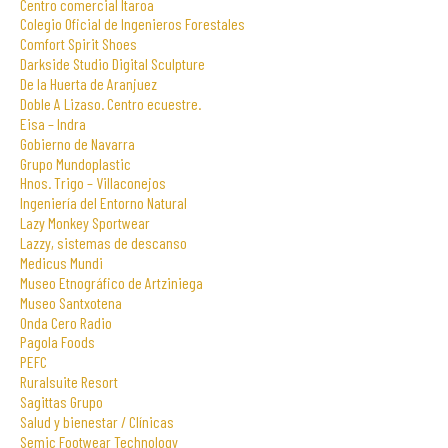
Centro comercial Itaroa
Colegio Oficial de Ingenieros Forestales
Comfort Spirit Shoes
Darkside Studio Digital Sculpture
De la Huerta de Aranjuez
Doble A Lizaso. Centro ecuestre.
Eisa – Indra
Gobierno de Navarra
Grupo Mundoplastic
Hnos. Trigo – Villaconejos
Ingeniería del Entorno Natural
Lazy Monkey Sportwear
Lazzy, sistemas de descanso
Medicus Mundi
Museo Etnográfico de Artziniega
Museo Santxotena
Onda Cero Radio
Pagola Foods
PEFC
Ruralsuite Resort
Sagittas Grupo
Salud y bienestar / Clínicas
Semic Footwear Technology