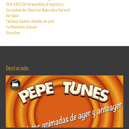
SICA-CACESA forwarding & logistics
Sociedad de Ciencias Naturales Gorosti
Surippa
Tatiana Suárez diseño en piel
Tu Momento Deluxe
Viscofan
Destacado