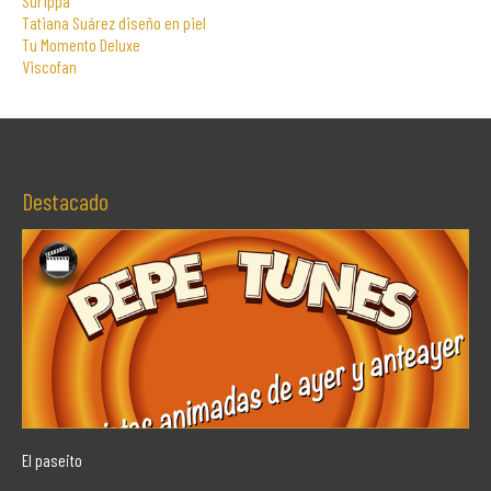
Surippa
Tatiana Suárez diseño en piel
Tu Momento Deluxe
Viscofan
Destacado
El paseito