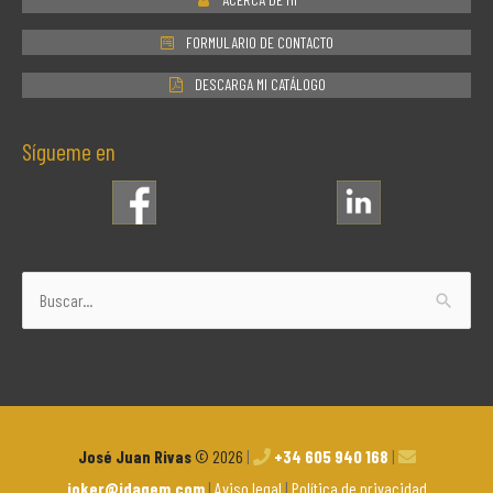
FORMULARIO DE CONTACTO
DESCARGA MI CATÁLOGO
Sígueme en
Buscar
por:
José Juan Rivas
© 2026
|
+34 605 940 168
|
joker@idagem.com
|
Aviso legal
|
Política de privacidad