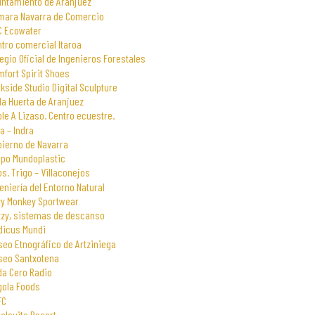
untamiento de Aranjuez
mara Navarra de Comercio
C Ecowater
tro comercial Itaroa
egio Oficial de Ingenieros Forestales
fort Spirit Shoes
kside Studio Digital Sculpture
la Huerta de Aranjuez
le A Lizaso. Centro ecuestre.
a – Indra
bierno de Navarra
upo Mundoplastic
s. Trigo – Villaconejos
eniería del Entorno Natural
zy Monkey Sportwear
zzy, sistemas de descanso
dicus Mundi
eo Etnográfico de Artziniega
seo Santxotena
da Cero Radio
gola Foods
FC
alsuite Resort