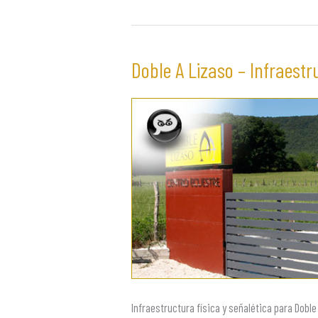
Doble A Lizaso – Infraestr
Doble
A
Lizaso
–
Infraestructura
física
Infraestructura física y señalética para Doble