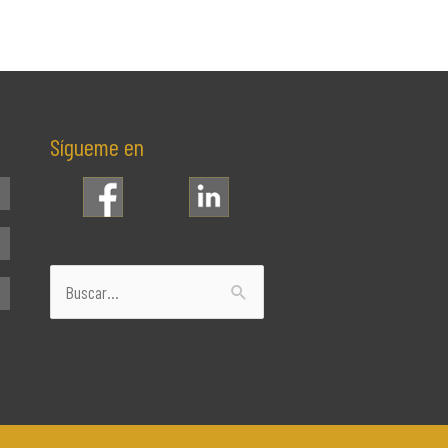
Sígueme en
Buscar
por: