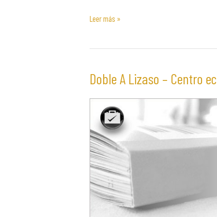
Leer más »
Doble A Lizaso – Centro e
Doble
A
Lizaso
–
Centro
ecuestre