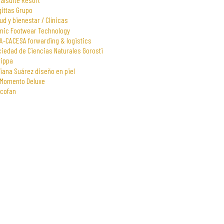
gittas Grupo
ud y bienestar / Clínicas
mic Footwear Technology
A-CACESA forwarding & logistics
iedad de Ciencias Naturales Gorosti
rippa
iana Suárez diseño en piel
 Momento Deluxe
scofan