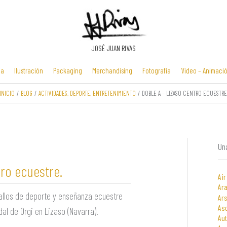
JOSÉ JUAN RIVAS
ia
Ilustración
Packaging
Merchandising
Fotografía
Video – Animaci
INICIO
BLOG
ACTIVIDADES, DEPORTE, ENTRETENIMIENTO
DOBLE A – LIZASO CENTRO ECUESTRE
Manuales y
Identidad
Folletos y
Zona Flash /
presentaciones
corporativa
cartelería
Minijuegos
multimedia
Una
tro ecuestre.
Air
Ara
allos de deporte y enseñanza ecuestre
Ars
As
al de Orgi en Lizaso (Navarra).
Au