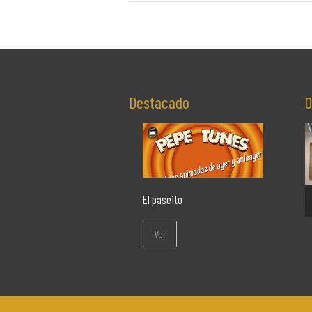
Destacado
O
El paseito
Ver