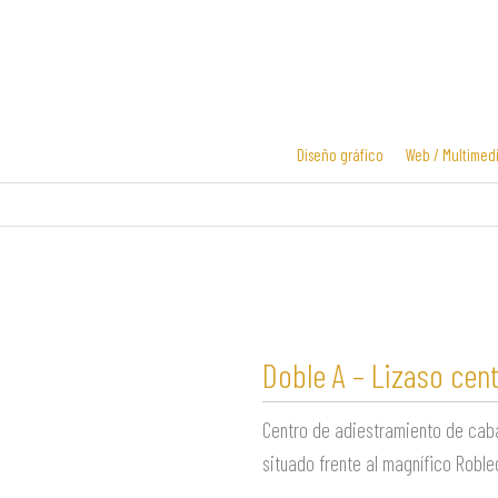
Ir
al
contenido
Diseño gráfico
Web / Multimed
Diseño y
Diseño de
desarrollo
logotipos
web
Doble A – Lizaso cen
Centro de adiestramiento de cab
situado frente al magnífico Robled