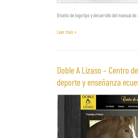
Diseño de logotipo y desarrollo del manual de
Leer más »
Doble A Lizaso – Centro d
Doble
A
deporte y enseñanza ecues
Lizaso
–
Centro
de
adiestramiento
de
caballos