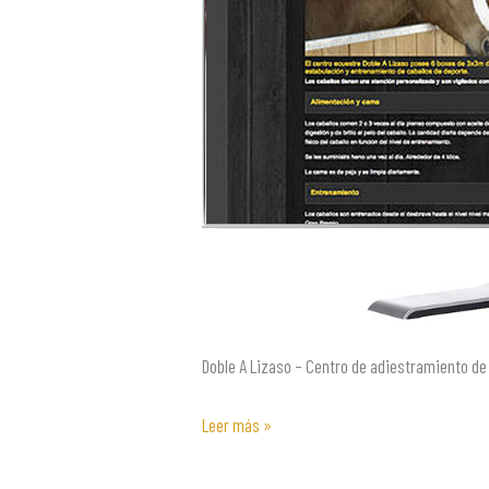
de
deporte
y
enseñanza
ecuestre.
Doble A Lizaso – Centro de adiestramiento de
Leer más »