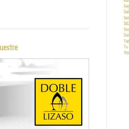
Sa
Sal
Se
SIC
Soc
Su
Tat
cuestre
Tu
Vi