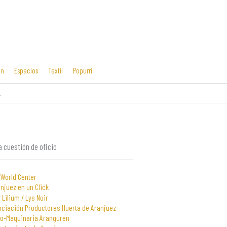
ón
Espacios
Textil
Popurrí
.
Cosas mías
Diseño editorial
y manías
 cuestión de oficio
 World Center
njuez en un Click
 Lilium / Lys Noir
ociación Productores Huerta de Aranjuez
to-Maquinaria Aranguren