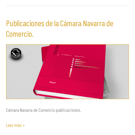
Publicaciones de la Cámara Navarra de
Publicaciones
de
Comercio.
la
Cámara
Navarra
de
Comercio.
Cámara Navarra de Comercio publicaciones.
Leer más »