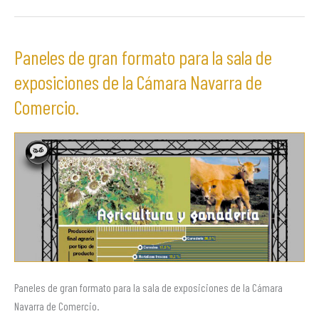
Paneles de gran formato para la sala de
Paneles
de
exposiciones de la Cámara Navarra de
gran
Comercio.
formato
para
la
sala
de
exposiciones
de
la
Cámara
Navarra
Paneles de gran formato para la sala de exposiciones de la Cámara
de
Navarra de Comercio.
Comercio.