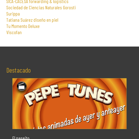
SICA-CACESA forwarding & logistics
Sociedad de Ciencias Naturales Gorosti
Surippa
Tatiana Suárez diseño en piel
Tu Momento Deluxe
Viscofan
Destacado
El paseito