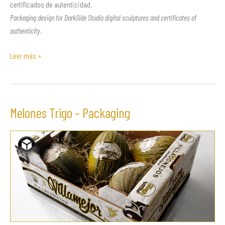
certificados de autenticidad.
Packaging design for DarkSide Studio digital sculptures and certificates of
authenticity.
Leer más »
Melones Trigo – Packaging
Melones
Trigo
–
Packaging