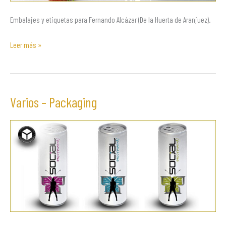
Embalajes y etiquetas para Fernando Alcázar (De la Huerta de Aranjuez).
Leer más »
Varios – Packaging
Varios
–
Packaging