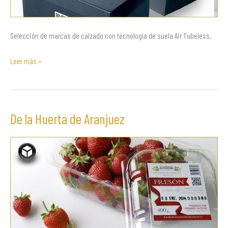
Selección de marcas de calzado con tecnología de suela Air Tubeless.
Leer más »
De la Huerta de Aranjuez
De
la
Huerta
de
Aranjuez