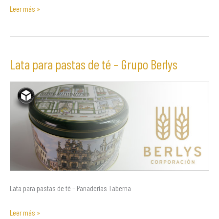
Leer más »
Lata para pastas de té – Grupo Berlys
Lata
para
pastas
de
té
–
Grupo
Berlys
Lata para pastas de té – Panaderías Taberna
Leer más »