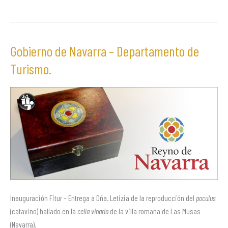
Gobierno de Navarra – Departamento de
Gobierno
de
Turismo.
Navarra
–
Departamento
de
Turismo.
Inauguración Fitur – Entrega a Dña. Letizia de la reproducción del
poculus
(catavino) hallado en la
cella vinaria
de la villa romana de Las Musas
(Navarra).