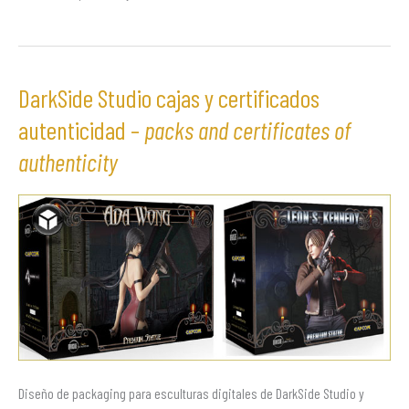
DarkSide Studio cajas y certificados
DarkSide
Studio
autenticidad –
packs and certificates of
cajas
authenticity
y
certificados
autenticidad
–
packs
and
certificates
of
authenticity
Diseño de packaging para esculturas digitales de DarkSide Studio y