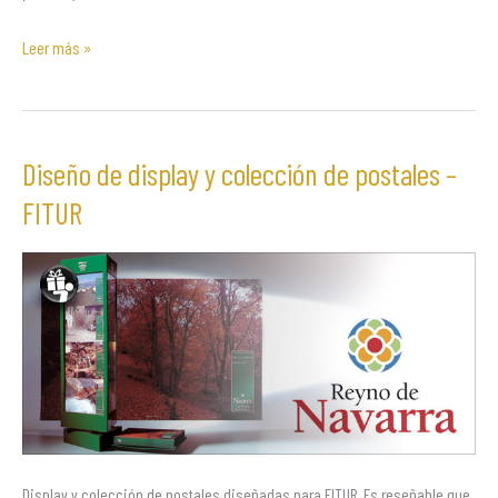
Leer más »
Diseño de display y colección de postales –
Diseño
de
FITUR
display
y
colección
de
postales
–
FITUR
Display y colección de postales diseñadas para FITUR. Es reseñable que