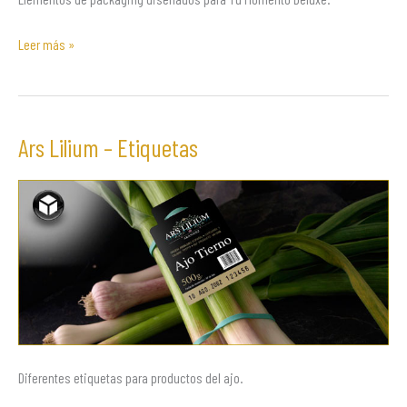
Leer más »
Ars Lilium – Etiquetas
Ars
Lilium
–
Etiquetas
Diferentes etiquetas para productos del ajo.