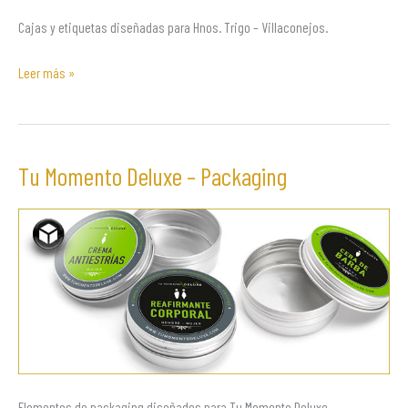
Cajas y etiquetas diseñadas para Hnos. Trigo – Villaconejos.
Leer más »
Tu Momento Deluxe – Packaging
Tu
Momento
Deluxe
–
Packaging
Elementos de packaging diseñados para Tu Momento Deluxe.