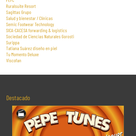
Ruralsuite Resort
Sagittas Grupo
Salud y bienestar / Clínicas
Semic Footwear Technology
SICA-CACESA forwarding & logistics
Sociedad de Ciencias Naturales Gorosti
Surippa
Tatiana Suárez diseño en piel
Tu Momento Deluxe
Viscofan
Destacado