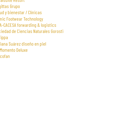
gittas Grupo
ud y bienestar / Clínicas
mic Footwear Technology
A-CACESA forwarding & logistics
iedad de Ciencias Naturales Gorosti
rippa
iana Suárez diseño en piel
 Momento Deluxe
scofan