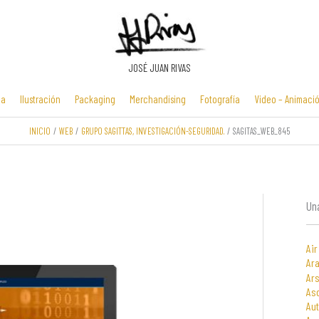
JOSÉ JUAN RIVAS
ia
Ilustración
Packaging
Merchandising
Fotografía
Video – Animaci
INICIO
WEB
GRUPO SAGITTAS, INVESTIGACIÓN-SEGURIDAD.
SAGITAS_WEB_845
Manuales y
Identidad
Folletos y
Zona Flash /
presentaciones
corporativa
cartelería
Minijuegos
multimedia
Una
Air
Ara
Ars
As
Au