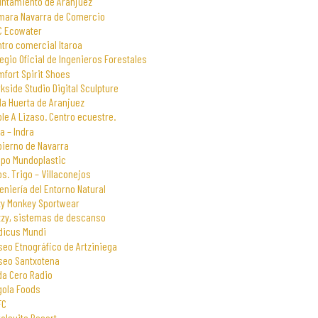
untamiento de Aranjuez
mara Navarra de Comercio
C Ecowater
tro comercial Itaroa
egio Oficial de Ingenieros Forestales
fort Spirit Shoes
kside Studio Digital Sculpture
la Huerta de Aranjuez
le A Lizaso. Centro ecuestre.
a – Indra
bierno de Navarra
upo Mundoplastic
s. Trigo – Villaconejos
eniería del Entorno Natural
zy Monkey Sportwear
zzy, sistemas de descanso
dicus Mundi
eo Etnográfico de Artziniega
seo Santxotena
da Cero Radio
gola Foods
FC
alsuite Resort