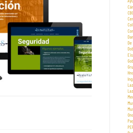
Ay
Cá
CB
Cen
Col
Com
Dar
De 
Dob
Eis
Go
Gr
Hno
Ing
La
La
Me
Mus
Mu
On
Pa
PE
Rur