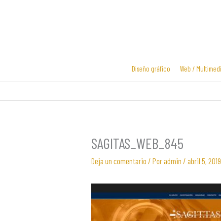
Ir
al
contenido
Diseño gráfico
Web / Multimed
Diseño y
Diseño de
desarrollo
logotipos
web
SAGITAS_WEB_845
Deja un comentario
/ Por
admin
/
abril 5, 2019