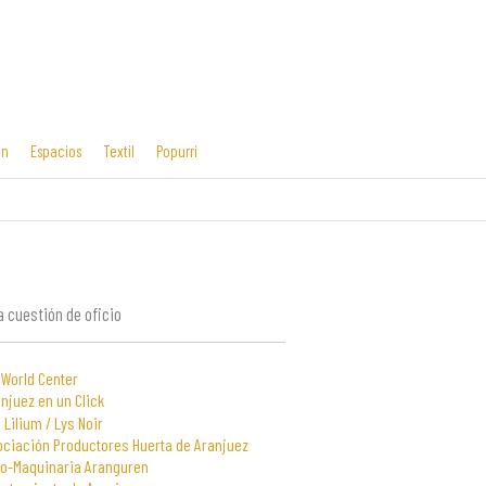
ón
Espacios
Textil
Popurrí
Cosas mías
Diseño editorial
y manías
 cuestión de oficio
 World Center
njuez en un Click
 Lilium / Lys Noir
ociación Productores Huerta de Aranjuez
to-Maquinaria Aranguren