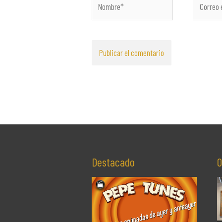
electróni
Destacado
O