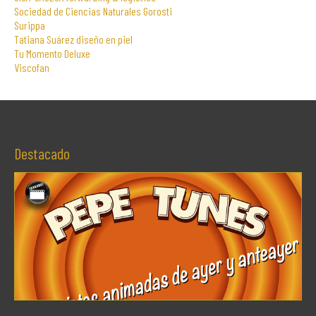
Sociedad de Ciencias Naturales Gorosti
Surippa
Tatiana Suárez diseño en piel
Tu Momento Deluxe
Viscofan
Destacado