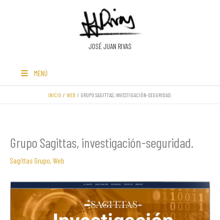
Ir
al
contenido
JOSÉ JUAN RIVAS
MENÚ
INICIO
WEB
GRUPO SAGITTAS, INVESTIGACIÓN-SEGURIDAD.
Grupo Sagittas, investigación-seguridad.
Sagittas Grupo
,
Web