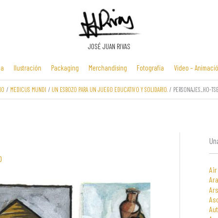
JOSÉ JUAN RIVAS
ia
Ilustración
Packaging
Merchandising
Fotografía
Video – Animaci
IO
MEDICUS MUNDI
UN ESBOZO PARA UN JUEGO EDUCATIVO Y SOLIDARIO.
PERSONAJES_HO-TSE
Manuales y
Identidad
Folletos y
Zona Flash /
presentaciones
corporativa
cartelería
Minijuegos
multimedia
Una
0
Air
Ara
Ars
As
Au