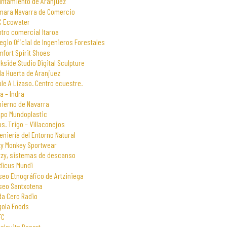
untamiento de Aranjuez
mara Navarra de Comercio
C Ecowater
tro comercial Itaroa
egio Oficial de Ingenieros Forestales
fort Spirit Shoes
kside Studio Digital Sculpture
la Huerta de Aranjuez
le A Lizaso. Centro ecuestre.
a – Indra
bierno de Navarra
upo Mundoplastic
s. Trigo – Villaconejos
eniería del Entorno Natural
zy Monkey Sportwear
zzy, sistemas de descanso
dicus Mundi
eo Etnográfico de Artziniega
seo Santxotena
da Cero Radio
gola Foods
FC
alsuite Resort