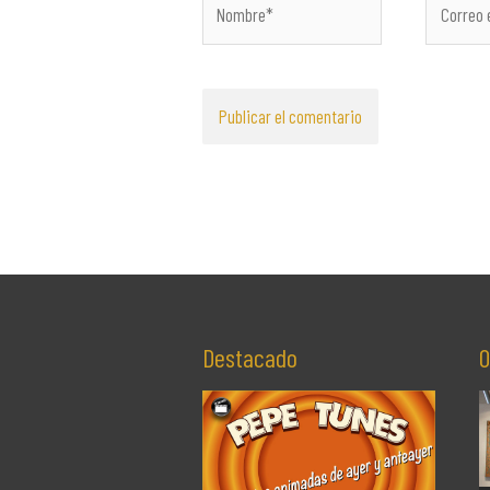
electróni
Destacado
O