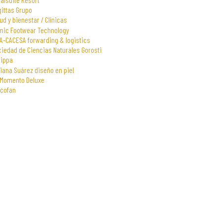
gittas Grupo
ud y bienestar / Clínicas
mic Footwear Technology
A-CACESA forwarding & logistics
iedad de Ciencias Naturales Gorosti
rippa
iana Suárez diseño en piel
 Momento Deluxe
scofan