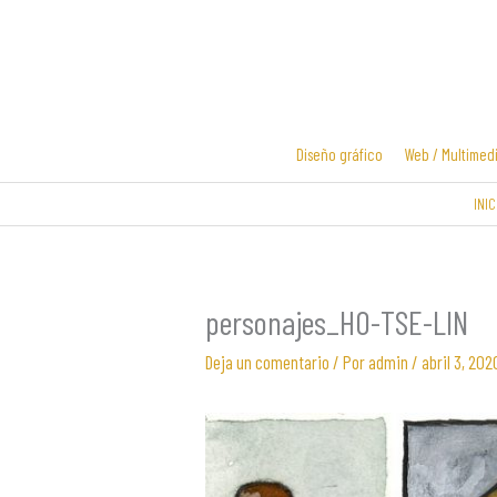
Ir
al
contenido
Diseño gráfico
Web / Multimed
INIC
Diseño y
Diseño de
desarrollo
logotipos
web
personajes_HO-TSE-LIN
Deja un comentario
/ Por
admin
/
abril 3, 202