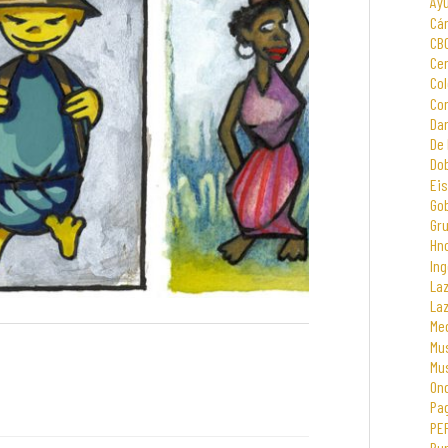
Ay
Cá
CB
Cen
Col
Com
Dar
De 
Dob
Eis
Go
Gr
Hno
Ing
La
La
Me
Mus
Mu
On
Pa
PE
Rur