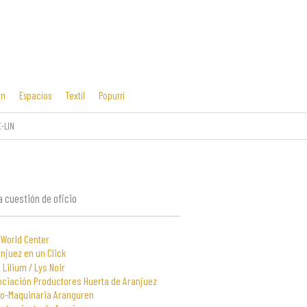
ón
Espacios
Textil
Popurrí
-LIN
Cosas mías
Diseño editorial
y manías
 cuestión de oficio
 World Center
njuez en un Click
 Lilium / Lys Noir
ociación Productores Huerta de Aranjuez
to-Maquinaria Aranguren