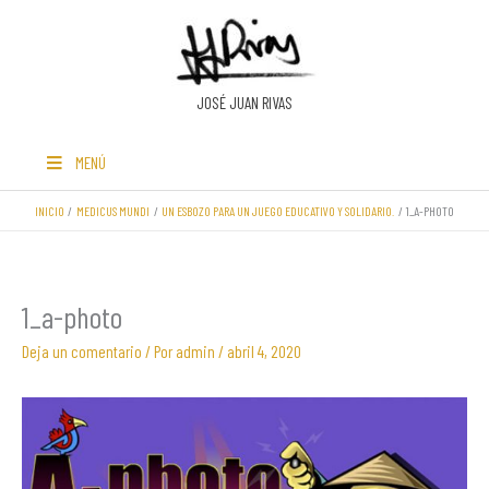
Ir
al
contenido
JOSÉ JUAN RIVAS
MENÚ
INICIO
MEDICUS MUNDI
UN ESBOZO PARA UN JUEGO EDUCATIVO Y SOLIDARIO.
1_A-PHOTO
1_a-photo
Deja un comentario
/ Por
admin
/
abril 4, 2020