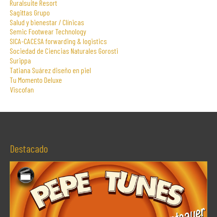
Ruralsuite Resort
Sagittas Grupo
Salud y bienestar / Clínicas
Semic Footwear Technology
SICA-CACESA forwarding & logistics
Sociedad de Ciencias Naturales Gorosti
Surippa
Tatiana Suárez diseño en piel
Tu Momento Deluxe
Viscofan
Destacado