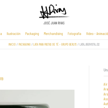
JOSÉ JUAN RIVAS
ia
Ilustración
Packaging
Merchandising
Fotografía
Video – Animaci
INICIO
PACKAGING
LATA PARA PASTAS DE TÉ – GRUPO BERLYS
LATA_650VISTA_02
Manuales y
Identidad
Folletos y
Zona Flash /
presentaciones
corporativa
cartelería
Minijuegos
multimedia
Una
019
Air
Ara
Ars
As
Au