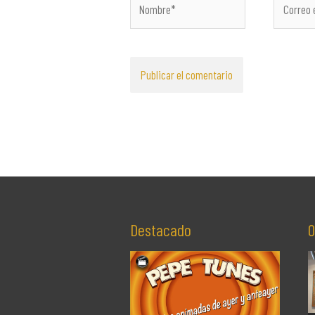
electróni
Destacado
O