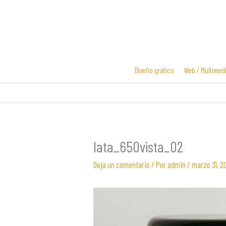
Ir
al
contenido
Diseño gráfico
Web / Multimed
Diseño y
Diseño de
desarrollo
logotipos
web
lata_650vista_02
Deja un comentario
/ Por
admin
/
marzo 31, 2