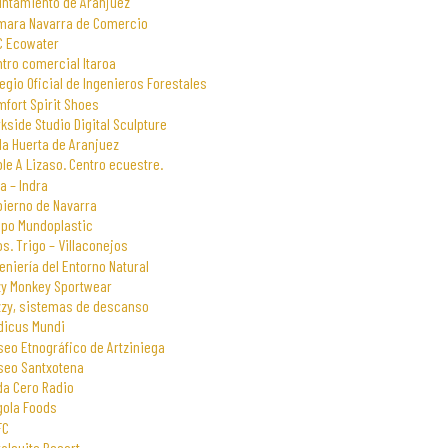
untamiento de Aranjuez
mara Navarra de Comercio
C Ecowater
tro comercial Itaroa
egio Oficial de Ingenieros Forestales
fort Spirit Shoes
kside Studio Digital Sculpture
la Huerta de Aranjuez
le A Lizaso. Centro ecuestre.
a – Indra
bierno de Navarra
upo Mundoplastic
s. Trigo – Villaconejos
eniería del Entorno Natural
zy Monkey Sportwear
zzy, sistemas de descanso
dicus Mundi
eo Etnográfico de Artziniega
seo Santxotena
da Cero Radio
gola Foods
FC
alsuite Resort