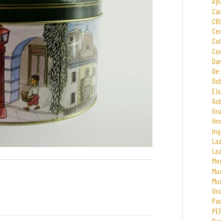
Ay
Cá
CB
Cen
Col
Com
Dar
De 
Dob
Eis
Go
Gr
Hno
Ing
La
La
Me
Mus
Mu
On
Pa
PE
Rur