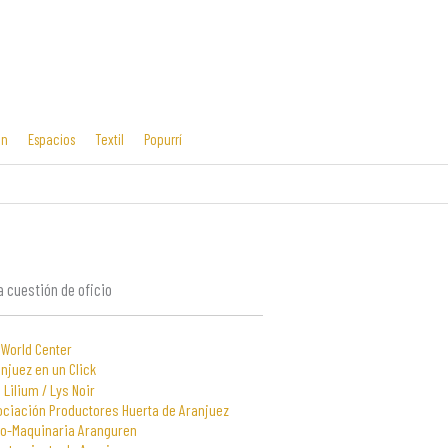
ón
Espacios
Textil
Popurrí
Cosas mías
Diseño editorial
y manías
 cuestión de oficio
 World Center
njuez en un Click
 Lilium / Lys Noir
ociación Productores Huerta de Aranjuez
to-Maquinaria Aranguren