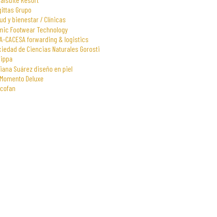
gittas Grupo
ud y bienestar / Clínicas
mic Footwear Technology
A-CACESA forwarding & logistics
iedad de Ciencias Naturales Gorosti
rippa
iana Suárez diseño en piel
 Momento Deluxe
scofan