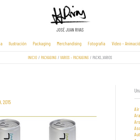
JOSÉ JUAN RIVAS
ia
Ilustración
Packaging
Merchandising
Fotografía
Video – Animaci
INICIO
PACKAGING
VARIOS – PACKAGING
PACKS_VARIOS
Manuales y
Identidad
Folletos y
Zona Flash /
presentaciones
corporativa
cartelería
Minijuegos
multimedia
Una
, 2015
Air
Ara
Ars
As
Au