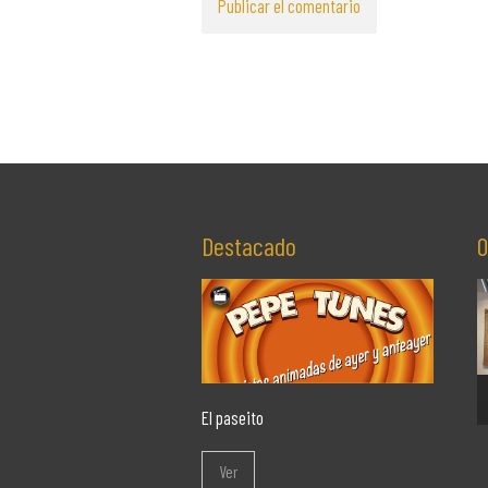
Destacado
O
El paseito
Ver