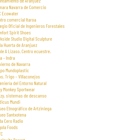
untamiento de Aranjuez
mara Navarra de Comercio
C Ecowater
tro comercial Itaroa
egio Oficial de Ingenieros Forestales
fort Spirit Shoes
kside Studio Digital Sculpture
la Huerta de Aranjuez
le A Lizaso. Centro ecuestre.
a – Indra
bierno de Navarra
upo Mundoplastic
s. Trigo – Villaconejos
eniería del Entorno Natural
zy Monkey Sportwear
zzy, sistemas de descanso
dicus Mundi
eo Etnográfico de Artziniega
seo Santxotena
da Cero Radio
gola Foods
FC
alsuite Resort