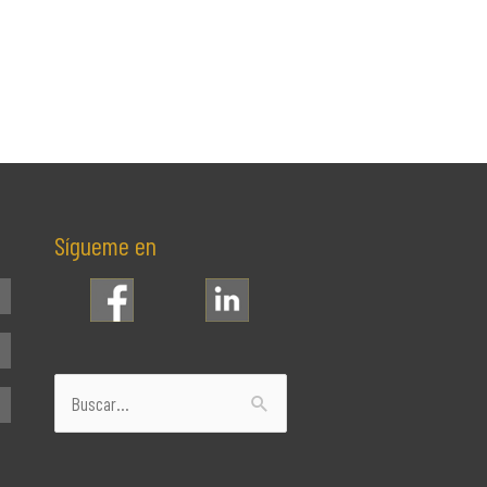
Sígueme en
Buscar
por: