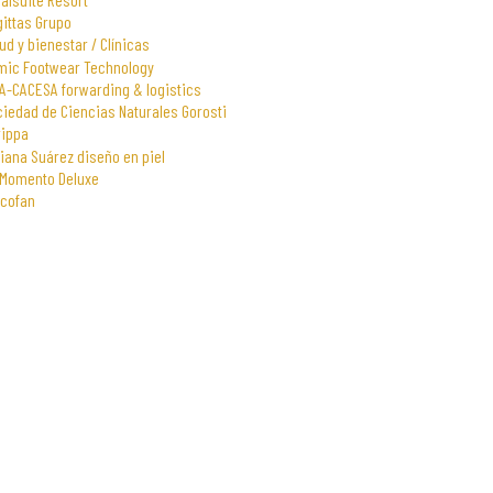
gittas Grupo
ud y bienestar / Clínicas
mic Footwear Technology
A-CACESA forwarding & logistics
iedad de Ciencias Naturales Gorosti
rippa
iana Suárez diseño en piel
 Momento Deluxe
scofan