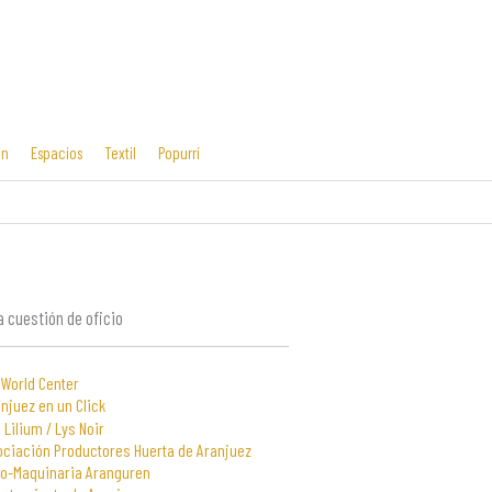
ón
Espacios
Textil
Popurrí
Cosas mías
Diseño editorial
y manías
 cuestión de oficio
 World Center
njuez en un Click
 Lilium / Lys Noir
ociación Productores Huerta de Aranjuez
to-Maquinaria Aranguren