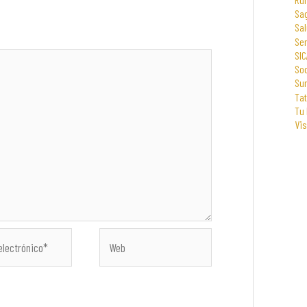
Sa
Sal
Se
SIC
Soc
Su
Tat
Tu
Vi
Web
co*