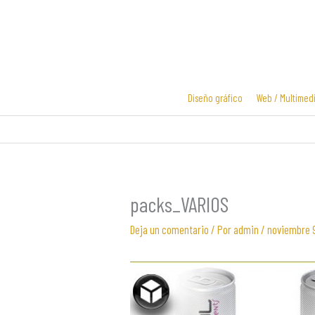
Ir
al
contenido
Diseño gráfico
Web / Multimed
Diseño y
Diseño de
desarrollo
logotipos
web
packs_VARIOS
Deja un comentario
/ Por
admin
/
noviembre 9