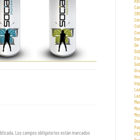
Ay
Cá
CB
Cen
Col
Com
Dar
De 
Dob
Eis
Go
Gr
Hno
Ing
La
La
Me
Mus
Mu
On
Pa
blicada.
Los campos obligatorios están marcados
PE
Rur