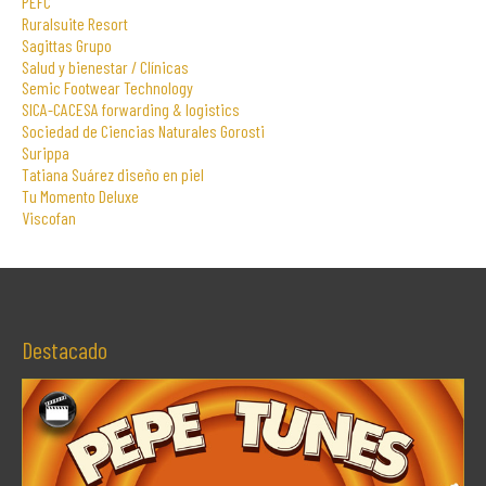
PEFC
Ruralsuite Resort
Sagittas Grupo
Salud y bienestar / Clínicas
Semic Footwear Technology
SICA-CACESA forwarding & logistics
Sociedad de Ciencias Naturales Gorosti
Surippa
Tatiana Suárez diseño en piel
Tu Momento Deluxe
Viscofan
Destacado