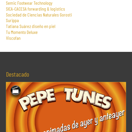
Semic Footwear Technology
SICA-CACESA forwarding & logistics
Sociedad de Ciencias Naturales Gorosti
Surippa
Tatiana Suárez diseño en piel
Tu Momento Deluxe
Viscofan
Destacado