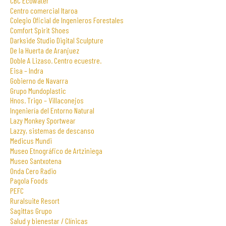
CBC Ecowater
Centro comercial Itaroa
Colegio Oficial de Ingenieros Forestales
Comfort Spirit Shoes
Darkside Studio Digital Sculpture
De la Huerta de Aranjuez
Doble A Lizaso. Centro ecuestre.
Eisa – Indra
Gobierno de Navarra
Grupo Mundoplastic
Hnos. Trigo – Villaconejos
Ingeniería del Entorno Natural
Lazy Monkey Sportwear
Lazzy, sistemas de descanso
Medicus Mundi
Museo Etnográfico de Artziniega
Museo Santxotena
Onda Cero Radio
Pagola Foods
PEFC
Ruralsuite Resort
Sagittas Grupo
Salud y bienestar / Clínicas