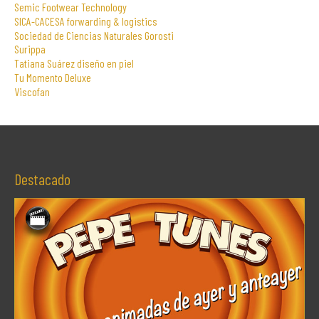
Semic Footwear Technology
SICA-CACESA forwarding & logistics
Sociedad de Ciencias Naturales Gorosti
Surippa
Tatiana Suárez diseño en piel
Tu Momento Deluxe
Viscofan
Destacado