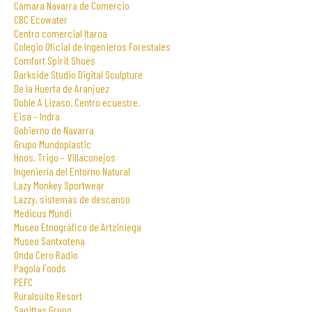
Cámara Navarra de Comercio
CBC Ecowater
Centro comercial Itaroa
Colegio Oficial de Ingenieros Forestales
Comfort Spirit Shoes
Darkside Studio Digital Sculpture
De la Huerta de Aranjuez
Doble A Lizaso. Centro ecuestre.
Eisa – Indra
Gobierno de Navarra
Grupo Mundoplastic
Hnos. Trigo – Villaconejos
Ingeniería del Entorno Natural
Lazy Monkey Sportwear
Lazzy, sistemas de descanso
Medicus Mundi
Museo Etnográfico de Artziniega
Museo Santxotena
Onda Cero Radio
Pagola Foods
PEFC
Ruralsuite Resort
Sagittas Grupo