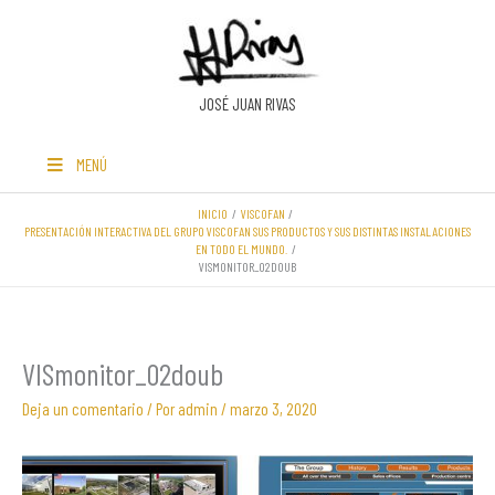
Ir
al
contenido
JOSÉ JUAN RIVAS
MENÚ
INICIO
VISCOFAN
PRESENTACIÓN INTERACTIVA DEL GRUPO VISCOFAN SUS PRODUCTOS Y SUS DISTINTAS INSTALACIONES
EN TODO EL MUNDO.
VISMONITOR_02DOUB
VISmonitor_02doub
Deja un comentario
/ Por
admin
/
marzo 3, 2020