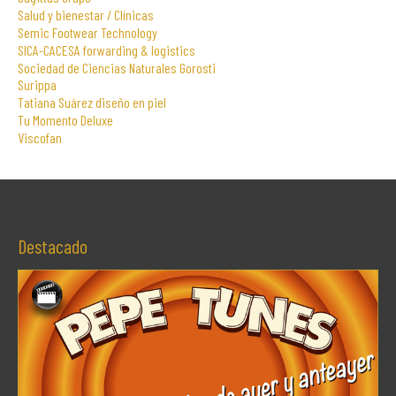
Salud y bienestar / Clínicas
Semic Footwear Technology
SICA-CACESA forwarding & logistics
Sociedad de Ciencias Naturales Gorosti
Surippa
Tatiana Suárez diseño en piel
Tu Momento Deluxe
Viscofan
Destacado