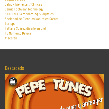
Salud y bienestar / Clínicas
Semic Footwear Technology
SICA-CACESA forwarding & logistics
Sociedad de Ciencias Naturales Gorosti
Surippa
Tatiana Suárez diseño en piel
Tu Momento Deluxe
Viscofan
Destacado