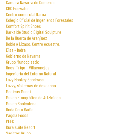
Cámara Navarra de Comercio
CBC Ecowater
Centro comercial Itaroa
Colegio Oficial de Ingenieros Forestales
Comfort Spirit Shoes
Darkside Studio Digital Sculpture
De la Huerta de Aranjuez
Doble A Lizaso. Centro ecuestre.
Eisa – Indra
Gobierno de Navarra
Grupo Mundoplastic
Hnos. Trigo – Villaconejos
Ingeniería del Entorno Natural
Lazy Monkey Sportwear
Lazzy, sistemas de descanso
Medicus Mundi
Museo Etnográfico de Artziniega
Museo Santxotena
Onda Cero Radio
Pagola Foods
PEFC
Ruralsuite Resort
Sagittas Grupo