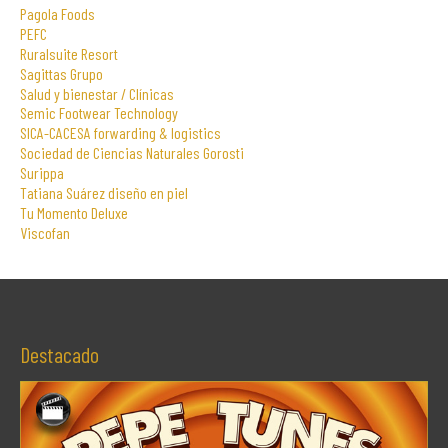
Pagola Foods
PEFC
Ruralsuite Resort
Sagittas Grupo
Salud y bienestar / Clínicas
Semic Footwear Technology
SICA-CACESA forwarding & logistics
Sociedad de Ciencias Naturales Gorosti
Surippa
Tatiana Suárez diseño en piel
Tu Momento Deluxe
Viscofan
Destacado