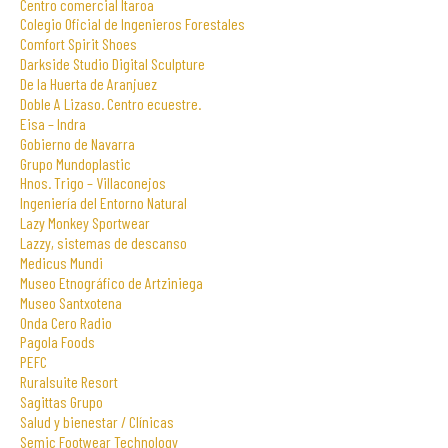
Centro comercial Itaroa
Colegio Oficial de Ingenieros Forestales
Comfort Spirit Shoes
Darkside Studio Digital Sculpture
De la Huerta de Aranjuez
Doble A Lizaso. Centro ecuestre.
Eisa – Indra
Gobierno de Navarra
Grupo Mundoplastic
Hnos. Trigo – Villaconejos
Ingeniería del Entorno Natural
Lazy Monkey Sportwear
Lazzy, sistemas de descanso
Medicus Mundi
Museo Etnográfico de Artziniega
Museo Santxotena
Onda Cero Radio
Pagola Foods
PEFC
Ruralsuite Resort
Sagittas Grupo
Salud y bienestar / Clínicas
Semic Footwear Technology