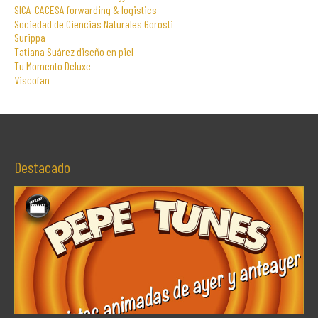
SICA-CACESA forwarding & logistics
Sociedad de Ciencias Naturales Gorosti
Surippa
Tatiana Suárez diseño en piel
Tu Momento Deluxe
Viscofan
Destacado