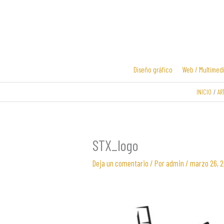
Ir
al
contenido
Diseño gráfico
Web / Multimed
INICIO
AR
Diseño y
Diseño de
desarrollo
logotipos
web
STX_logo
Deja un comentario
/ Por
admin
/
marzo 26, 2