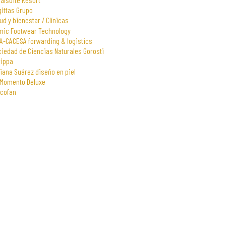
gittas Grupo
ud y bienestar / Clínicas
mic Footwear Technology
A-CACESA forwarding & logistics
iedad de Ciencias Naturales Gorosti
rippa
iana Suárez diseño en piel
 Momento Deluxe
scofan