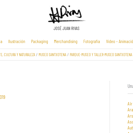
JOSÉ JUAN RIVAS
ia
Ilustración
Packaging
Merchandising
Fotografía
Video – Animaci
TE, CULTURA Y NATURALEZA
MUSEO SANTXOTENA
PARQUE-MUSEO Y TALLER-MUSEO SANTXOTENA
Manuales y
Identidad
Folletos y
Zona Flash /
presentaciones
corporativa
cartelería
Minijuegos
multimedia
Una
019
Air
Ara
Ars
As
Au