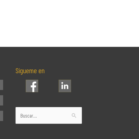
Sígueme en
Buscar
por: