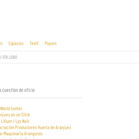
ón
Espacios
Textil
Popurrí
STX_LOGO
Cosas mías
Diseño editorial
y manías
 cuestión de oficio
 World Center
njuez en un Click
 Lilium / Lys Noir
ociación Productores Huerta de Aranjuez
to-Maquinaria Aranguren