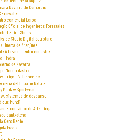
untamiento de Aranjuez
mara Navarra de Comercio
C Ecowater
tro comercial Itaroa
egio Oficial de Ingenieros Forestales
fort Spirit Shoes
kside Studio Digital Sculpture
la Huerta de Aranjuez
le A Lizaso. Centro ecuestre.
a – Indra
bierno de Navarra
upo Mundoplastic
s. Trigo – Villaconejos
eniería del Entorno Natural
zy Monkey Sportwear
zzy, sistemas de descanso
dicus Mundi
eo Etnográfico de Artziniega
seo Santxotena
da Cero Radio
gola Foods
FC
alsuite Resort