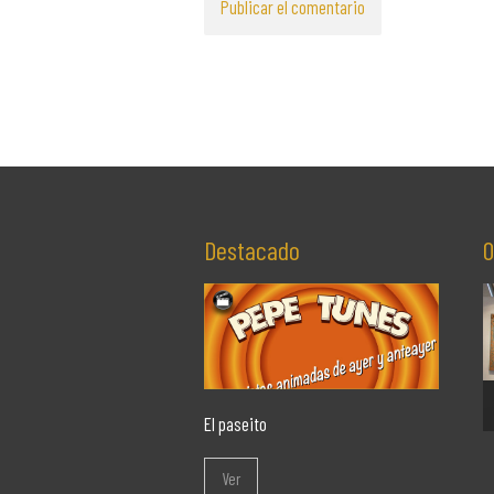
Destacado
O
El paseito
Ver