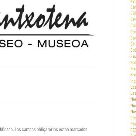
Ay
Cá
CB
Cen
Col
Com
Dar
De 
Dob
Eis
Go
Gr
Hno
Ing
La
La
Me
Mus
Mu
On
Pa
blicada.
Los campos obligatorios están marcados
PE
Rur