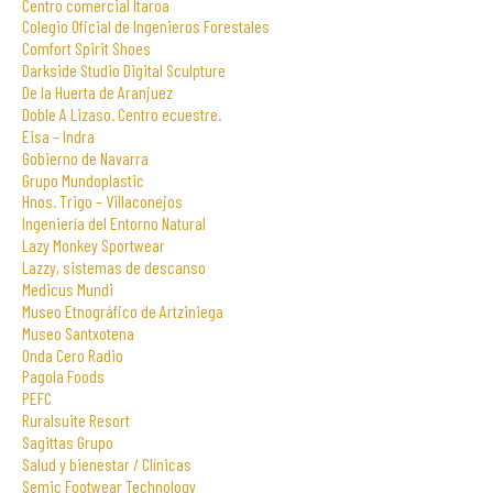
Centro comercial Itaroa
Colegio Oficial de Ingenieros Forestales
Comfort Spirit Shoes
Darkside Studio Digital Sculpture
De la Huerta de Aranjuez
Doble A Lizaso. Centro ecuestre.
Eisa – Indra
Gobierno de Navarra
Grupo Mundoplastic
Hnos. Trigo – Villaconejos
Ingeniería del Entorno Natural
Lazy Monkey Sportwear
Lazzy, sistemas de descanso
Medicus Mundi
Museo Etnográfico de Artziniega
Museo Santxotena
Onda Cero Radio
Pagola Foods
PEFC
Ruralsuite Resort
Sagittas Grupo
Salud y bienestar / Clínicas
Semic Footwear Technology