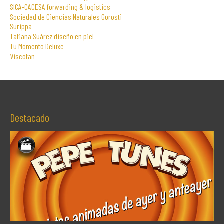
SICA-CACESA forwarding & logistics
Sociedad de Ciencias Naturales Gorosti
Surippa
Tatiana Suárez diseño en piel
Tu Momento Deluxe
Viscofan
Destacado