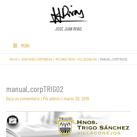
Ir
al
contenido
JOSÉ JUAN RIVAS
MENÚ
INICIO
IDENTIDAD CORPORATIVA
MELONES TRIGO – VILLACONEJOS
MANUAL_CORPTRIGO2
manual_corpTRIGO2
Deja un comentario
/ Por
admin
/
marzo 26, 2019