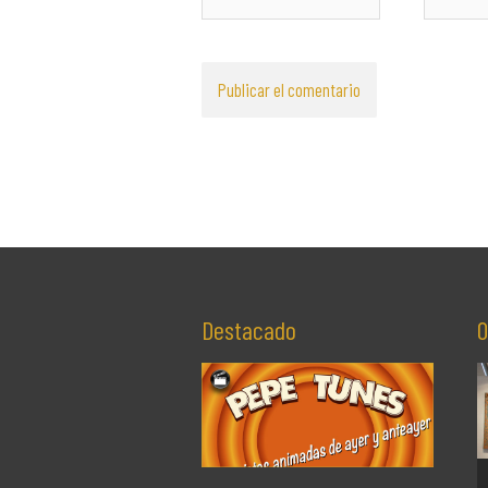
electróni
Destacado
O