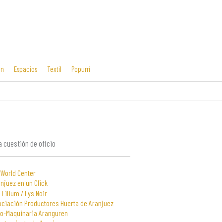
ón
Espacios
Textil
Popurrí
Cosas mías
Diseño editorial
y manías
 cuestión de oficio
 World Center
njuez en un Click
 Lilium / Lys Noir
ociación Productores Huerta de Aranjuez
to-Maquinaria Aranguren