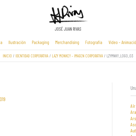
JOSÉ JUAN RIVAS
ia
Ilustración
Packaging
Merchandising
Fotografía
Video – Animaci
INICIO
IDENTIDAD CORPORATIVA
LAZY MONKEY – IMAGEN CORPORATIVA
LZYMNKY_LOGO_03
Manuales y
Identidad
Folletos y
Zona Flash /
presentaciones
corporativa
cartelería
Minijuegos
multimedia
Una
019
Air
Ara
Ars
As
Au