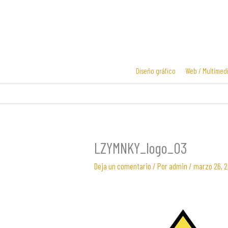
Ir
al
contenido
Diseño gráfico
Web / Multimed
Diseño y
Diseño de
desarrollo
logotipos
web
LZYMNKY_logo_03
Deja un comentario
/ Por
admin
/
marzo 26, 2