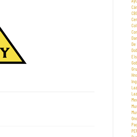
Ay
Cá
CB
Cen
Col
Com
Dar
De 
Dob
Eis
Go
Gr
Hno
Ing
La
La
Me
Mus
Mu
On
Pa
PE
Rur