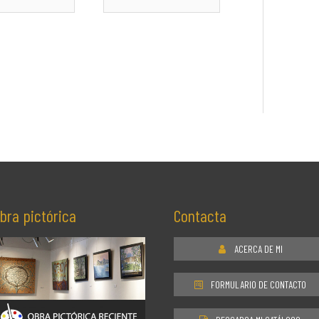
co*
bra pictórica
Contacta
ACERCA DE MI
FORMULARIO DE CONTACTO