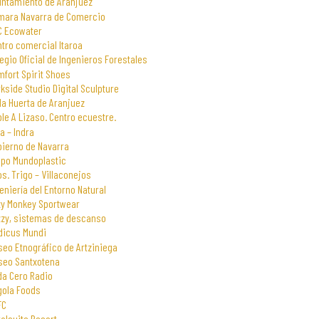
untamiento de Aranjuez
mara Navarra de Comercio
C Ecowater
tro comercial Itaroa
egio Oficial de Ingenieros Forestales
fort Spirit Shoes
kside Studio Digital Sculpture
la Huerta de Aranjuez
le A Lizaso. Centro ecuestre.
a – Indra
bierno de Navarra
upo Mundoplastic
s. Trigo – Villaconejos
eniería del Entorno Natural
zy Monkey Sportwear
zzy, sistemas de descanso
dicus Mundi
eo Etnográfico de Artziniega
seo Santxotena
da Cero Radio
gola Foods
FC
alsuite Resort