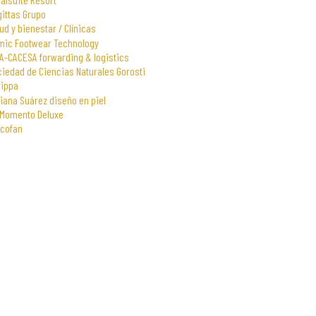
gittas Grupo
ud y bienestar / Clínicas
mic Footwear Technology
A-CACESA forwarding & logistics
iedad de Ciencias Naturales Gorosti
rippa
iana Suárez diseño en piel
 Momento Deluxe
scofan