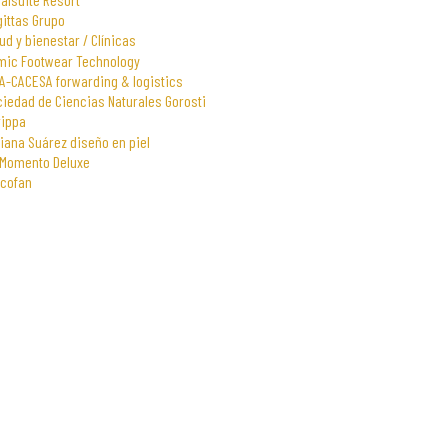
gittas Grupo
ud y bienestar / Clínicas
mic Footwear Technology
A-CACESA forwarding & logistics
iedad de Ciencias Naturales Gorosti
rippa
iana Suárez diseño en piel
 Momento Deluxe
scofan