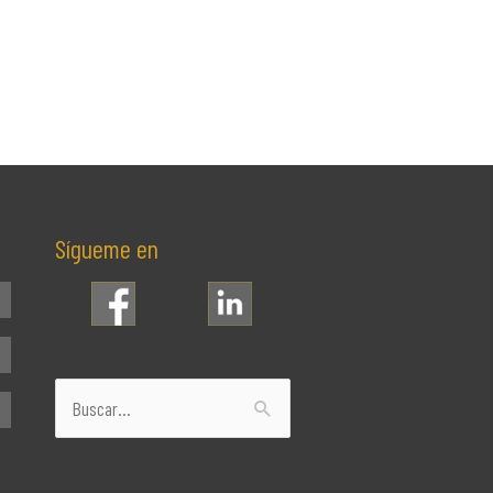
Sígueme en
Buscar
por: