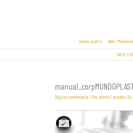
Ir
al
contenido
Diseño gráfico
Web / Multimed
INICIO
GR
Diseño y
Diseño de
desarrollo
logotipos
web
manual_corpMUNDOPLAS
Deja un comentario
/ Por
admin
/
octubre 24,