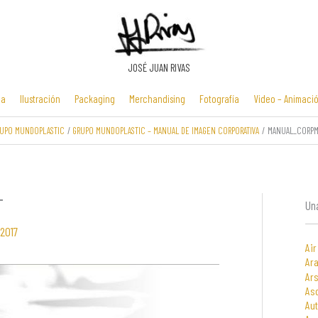
JOSÉ JUAN RIVAS
ia
Ilustración
Packaging
Merchandising
Fotografía
Video – Animaci
UPO MUNDOPLASTIC
GRUPO MUNDOPLASTIC – MANUAL DE IMAGEN CORPORATIVA
MANUAL_CORP
Manuales y
Identidad
Folletos y
Zona Flash /
presentaciones
corporativa
cartelería
Minijuegos
multimedia
T
Una
 2017
Air
Ara
Ars
As
Au