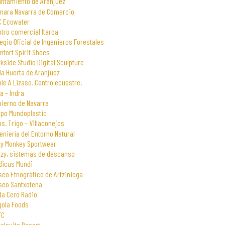
untamiento de Aranjuez
mara Navarra de Comercio
C Ecowater
tro comercial Itaroa
egio Oficial de Ingenieros Forestales
fort Spirit Shoes
kside Studio Digital Sculpture
la Huerta de Aranjuez
le A Lizaso. Centro ecuestre.
a – Indra
bierno de Navarra
upo Mundoplastic
s. Trigo – Villaconejos
eniería del Entorno Natural
zy Monkey Sportwear
zzy, sistemas de descanso
dicus Mundi
eo Etnográfico de Artziniega
seo Santxotena
da Cero Radio
gola Foods
FC
alsuite Resort