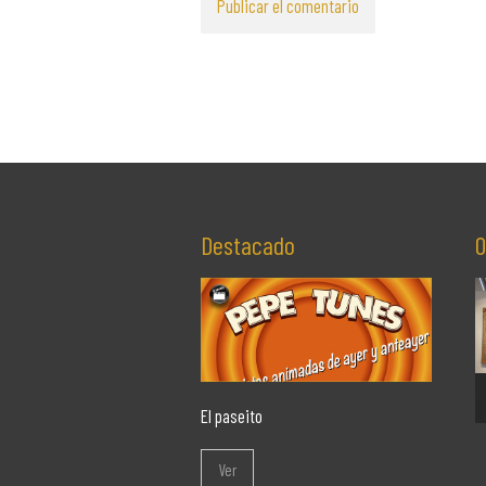
Destacado
O
El paseito
Ver