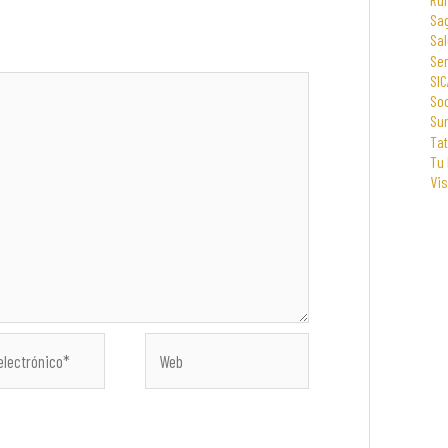
Sa
Sal
Se
SIC
Soc
Su
Tat
Tu
Vi
Web
co*