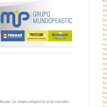
Ay
Cá
CB
Cen
Col
Com
Dar
De 
Dob
Eis
Go
Gr
Hno
Ing
La
La
Me
Mus
Mu
On
Pa
blicada.
Los campos obligatorios están marcados
PE
Rur