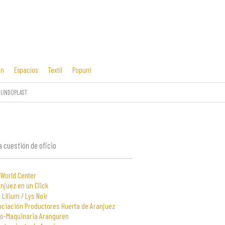
ón
Espacios
Textil
Popurrí
MUNDOPLAST
Cosas mías
Diseño editorial
y manías
 cuestión de oficio
 World Center
njuez en un Click
 Lilium / Lys Noir
ociación Productores Huerta de Aranjuez
to-Maquinaria Aranguren