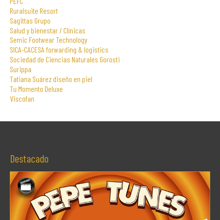
PEFC
Ruralsuite Resort
Sagittas Grupo
Salud y bienestar / Clínicas
Semic Footwear Technology
SICA-CACESA forwarding & logistics
Sociedad de Ciencias Naturales Gorosti
Surippa
Tatiana Suárez diseño en piel
Tu Momento Deluxe
Viscofan
Destacado