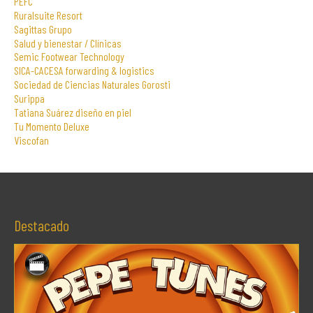
PEFC
Ruralsuite Resort
Sagittas Grupo
Salud y bienestar / Clínicas
Semic Footwear Technology
SICA-CACESA forwarding & logistics
Sociedad de Ciencias Naturales Gorosti
Surippa
Tatiana Suárez diseño en piel
Tu Momento Deluxe
Viscofan
Destacado