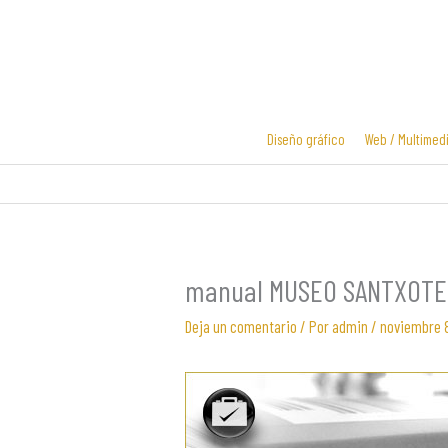
Ir
al
contenido
Diseño gráfico
Web / Multimed
Diseño y
Diseño de
desarrollo
logotipos
web
manual MUSEO SANTXOTE
Deja un comentario
/ Por
admin
/
noviembre 8