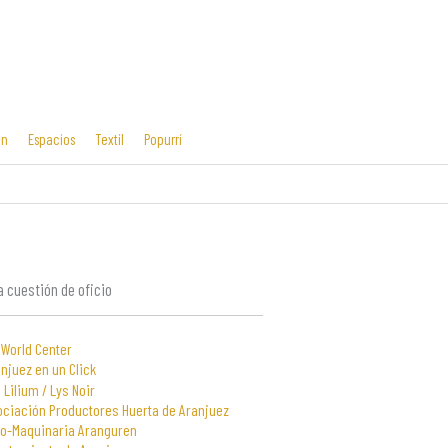
ón
Espacios
Textil
Popurrí
Cosas mías
Diseño editorial
y manías
 cuestión de oficio
 World Center
njuez en un Click
 Lilium / Lys Noir
ociación Productores Huerta de Aranjuez
to-Maquinaria Aranguren