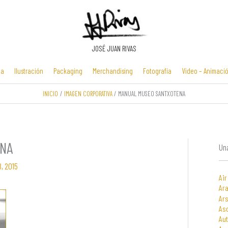
JOSÉ JUAN RIVAS
ia
Ilustración
Packaging
Merchandising
Fotografía
Video – Animaci
INICIO
IMAGEN CORPORATIVA
MANUAL MUSEO SANTXOTENA
Manuales y
Identidad
Folletos y
Zona Flash /
presentaciones
corporativa
cartelería
Minijuegos
multimedia
NA
Una
, 2015
Air
Ara
Ars
As
Au