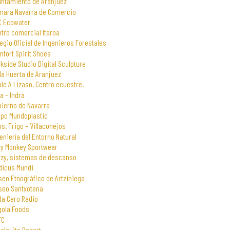
untamiento de Aranjuez
mara Navarra de Comercio
C Ecowater
tro comercial Itaroa
egio Oficial de Ingenieros Forestales
fort Spirit Shoes
kside Studio Digital Sculpture
la Huerta de Aranjuez
le A Lizaso. Centro ecuestre.
a – Indra
bierno de Navarra
upo Mundoplastic
s. Trigo – Villaconejos
eniería del Entorno Natural
zy Monkey Sportwear
zzy, sistemas de descanso
dicus Mundi
eo Etnográfico de Artziniega
seo Santxotena
da Cero Radio
gola Foods
FC
alsuite Resort