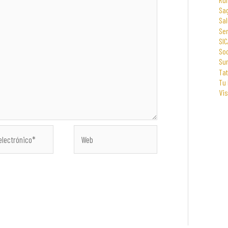
Sa
Sal
Se
SIC
Soc
Su
Tat
Tu
Vi
Web
co*