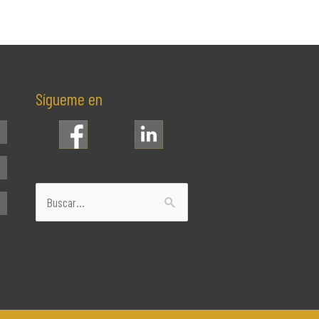
Sígueme en
Buscar
por: