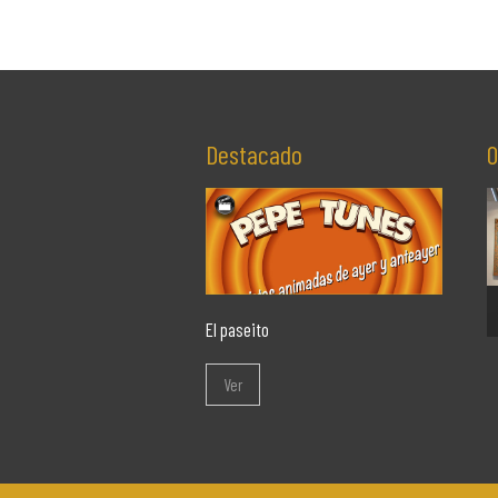
Destacado
O
El paseito
Ver