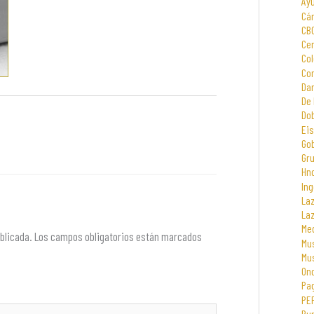
Ay
Cá
CB
Cen
Col
Com
Dar
De 
Dob
Eis
Go
Gr
Hno
Ing
La
La
Me
blicada.
Los campos obligatorios están marcados
Mus
Mu
On
Pa
PE
Rur