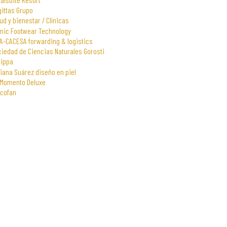
gittas Grupo
ud y bienestar / Clínicas
mic Footwear Technology
A-CACESA forwarding & logistics
iedad de Ciencias Naturales Gorosti
rippa
iana Suárez diseño en piel
 Momento Deluxe
scofan