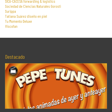
SICA-CACESA forwarding & logistics
Sociedad de Ciencias Naturales Gorosti
Surippa
Tatiana Suárez diseño en piel
Tu Momento Deluxe
Viscofan
Destacado