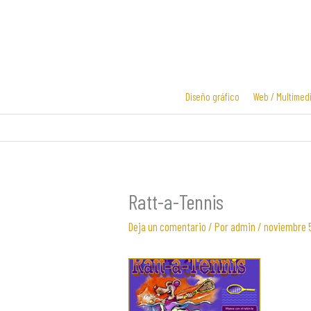
Ir
al
contenido
Diseño gráfico
Web / Multimed
Diseño y
Diseño de
desarrollo
logotipos
web
Ratt-a-Tennis
Deja un comentario
/ Por
admin
/
noviembre 5