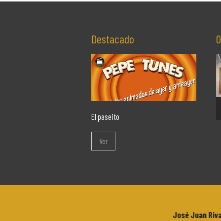
Destacado
O
El paseito
Ver
José Juan Riv