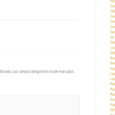
Ay
Cá
CB
Cen
Col
Com
Dar
De 
Dob
Eis
Go
Gr
Hno
Ing
blicada.
Los campos obligatorios están marcados
La
La
Me
Mus
Mu
On
Pa
PE
Rur