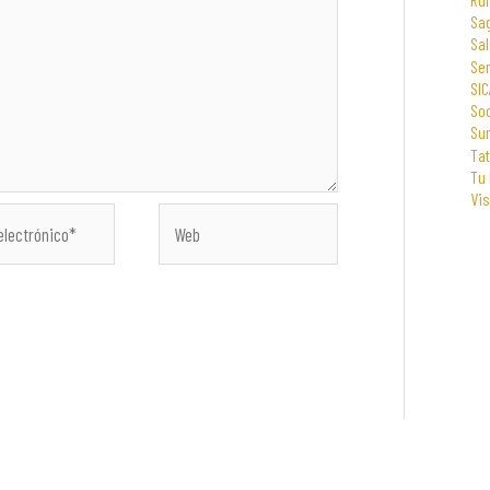
Sa
Sal
Se
SIC
Soc
Su
Tat
Tu
Vi
Web
co*