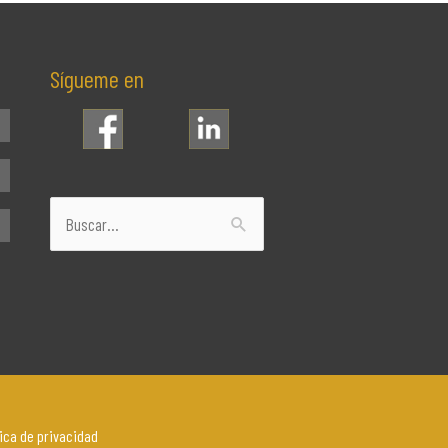
Sígueme en
Buscar
por:
tica de privacidad