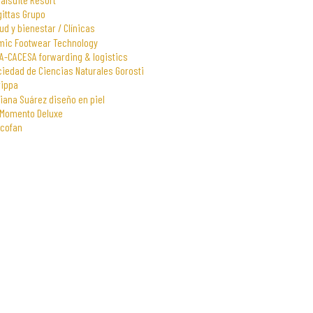
gittas Grupo
ud y bienestar / Clínicas
mic Footwear Technology
A-CACESA forwarding & logistics
iedad de Ciencias Naturales Gorosti
rippa
iana Suárez diseño en piel
 Momento Deluxe
scofan