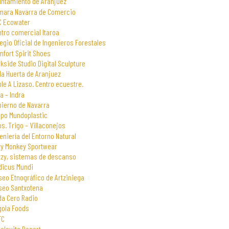
untamiento de Aranjuez
mara Navarra de Comercio
C Ecowater
tro comercial Itaroa
egio Oficial de Ingenieros Forestales
fort Spirit Shoes
kside Studio Digital Sculpture
la Huerta de Aranjuez
le A Lizaso. Centro ecuestre.
a – Indra
bierno de Navarra
upo Mundoplastic
s. Trigo – Villaconejos
eniería del Entorno Natural
zy Monkey Sportwear
zzy, sistemas de descanso
dicus Mundi
eo Etnográfico de Artziniega
seo Santxotena
da Cero Radio
gola Foods
FC
alsuite Resort