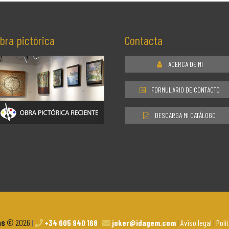
bra pictórica
Contacta
ACERCA DE MI
FORMULARIO DE CONTACTO
DESCARGA MI CATÁLOGO
as
© 2026
|
+34 605 940 168
|
joker@idagem.com
|
Aviso legal
|
Polí