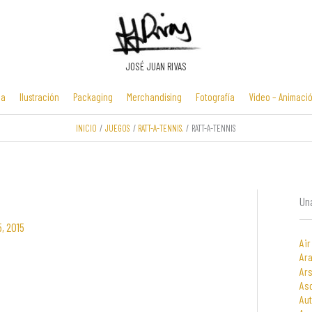
JOSÉ JUAN RIVAS
ia
Ilustración
Packaging
Merchandising
Fotografía
Video – Animaci
INICIO
JUEGOS
RATT-A-TENNIS.
RATT-A-TENNIS
Manuales y
Identidad
Folletos y
Zona Flash /
presentaciones
corporativa
cartelería
Minijuegos
multimedia
Una
, 2015
Air
Ara
Ars
As
Au