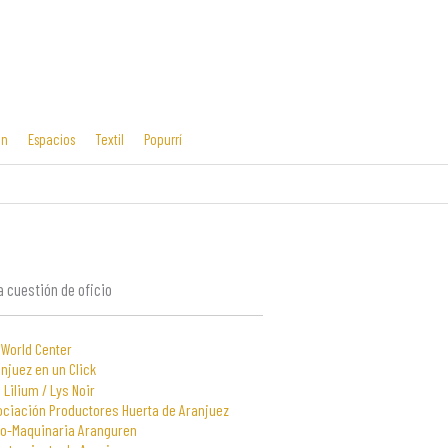
ón
Espacios
Textil
Popurrí
Cosas mías
Diseño editorial
y manías
 cuestión de oficio
 World Center
njuez en un Click
 Lilium / Lys Noir
ociación Productores Huerta de Aranjuez
to-Maquinaria Aranguren