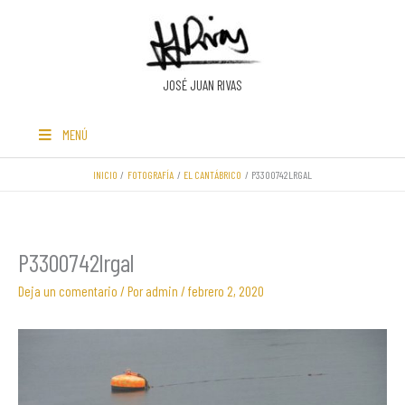
Ir
al
contenido
JOSÉ JUAN RIVAS
MENÚ
INICIO
FOTOGRAFÍA
EL CANTÁBRICO
P3300742LRGAL
P3300742lrgal
Deja un comentario
/ Por
admin
/
febrero 2, 2020