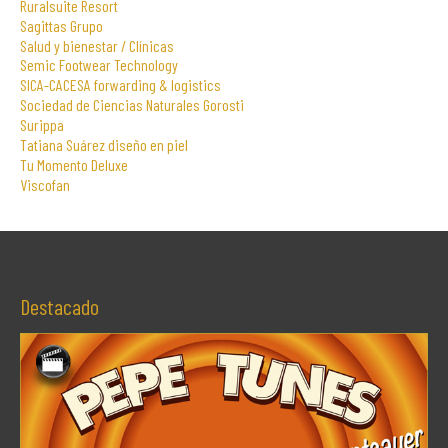
Ruralsuite Resort
Sagittas Grupo
Salud y bienestar / Clínicas
Semic Footwear Technology
SICA-CACESA forwarding & logistics
Sociedad de Ciencias Naturales Gorosti
Surippa
Tatiana Suárez diseño en piel
Tu Momento Deluxe
Viscofan
Destacado