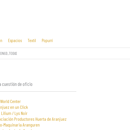
ón
Espacios
Textil
Popurrí
CONGD_TODAS
Cosas mías
Diseño editorial
y manías
 cuestión de oficio
 World Center
njuez en un Click
 Lilium / Lys Noir
ociación Productores Huerta de Aranjuez
to-Maquinaria Aranguren