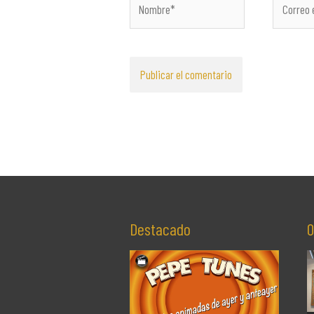
electróni
Destacado
O