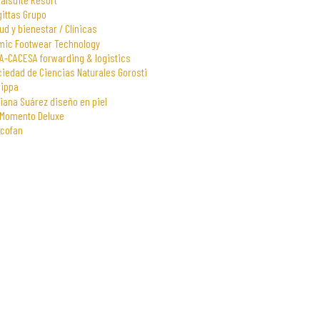
gittas Grupo
ud y bienestar / Clínicas
mic Footwear Technology
A-CACESA forwarding & logistics
iedad de Ciencias Naturales Gorosti
rippa
iana Suárez diseño en piel
 Momento Deluxe
scofan