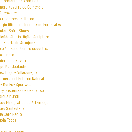
untamiento de Aranjuez
mara Navarra de Comercio
C Ecowater
tro comercial Itaroa
egio Oficial de Ingenieros Forestales
fort Spirit Shoes
kside Studio Digital Sculpture
la Huerta de Aranjuez
le A Lizaso. Centro ecuestre.
a – Indra
bierno de Navarra
upo Mundoplastic
s. Trigo – Villaconejos
eniería del Entorno Natural
zy Monkey Sportwear
zzy, sistemas de descanso
dicus Mundi
eo Etnográfico de Artziniega
seo Santxotena
da Cero Radio
gola Foods
FC
alsuite Resort