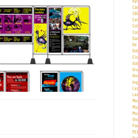
Ay
Cá
CB
Cen
Col
Com
Dar
De 
Dob
Eis
Go
Gr
Hno
Ing
La
La
Me
Mus
Mu
On
Pa
PE
Rur