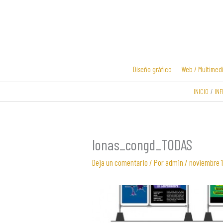
Ir
al
contenido
Diseño gráfico
Web / Multimed
INICIO
INF
Diseño y
Diseño de
desarrollo
logotipos
web
lonas_congd_TODAS
Deja un comentario
/ Por
admin
/
noviembre 1