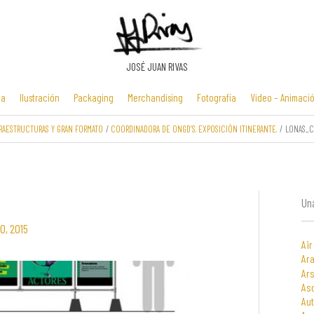
JOSÉ JUAN RIVAS
ia
Ilustración
Packaging
Merchandising
Fotografía
Video – Animaci
RAESTRUCTURAS Y GRAN FORMATO
COORDINADORA DE ONGD’S. EXPOSICIÓN ITINERANTE.
LONAS_
Manuales y
Identidad
Folletos y
Zona Flash /
presentaciones
corporativa
cartelería
Minijuegos
multimedia
Una
0, 2015
Air
Ara
Ars
As
Au