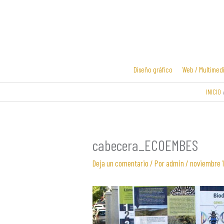
Ir
al
contenido
Diseño gráfico
Web / Multimed
INICIO
Diseño y
Diseño de
desarrollo
logotipos
web
cabecera_ECOEMBES
Deja un comentario
/ Por
admin
/
noviembre 1