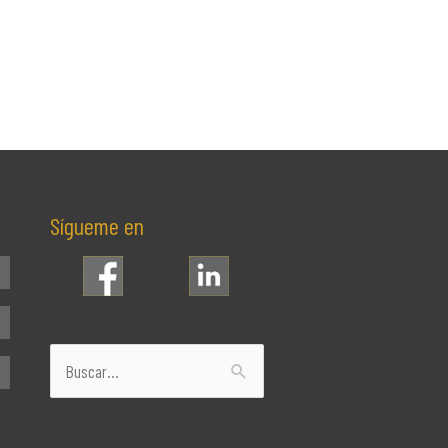
Sígueme en
Buscar
por: