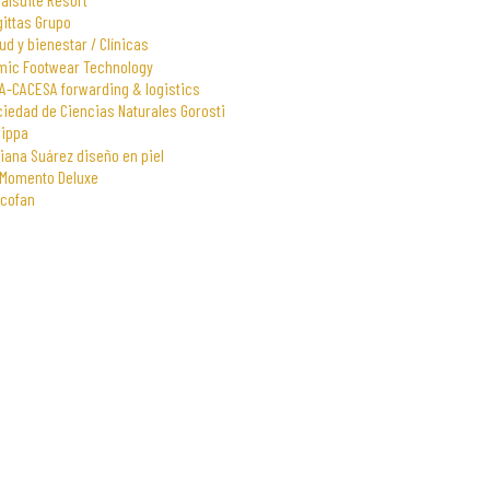
gittas Grupo
ud y bienestar / Clínicas
mic Footwear Technology
A-CACESA forwarding & logistics
iedad de Ciencias Naturales Gorosti
rippa
iana Suárez diseño en piel
 Momento Deluxe
scofan