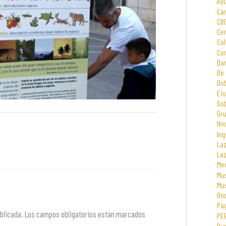
Ay
Cá
CB
Cen
Col
Com
Dar
De 
Dob
Eis
Go
Gr
Hno
Ing
La
La
Me
Mus
Mu
On
Pa
blicada.
Los campos obligatorios están marcados
PE
Rur