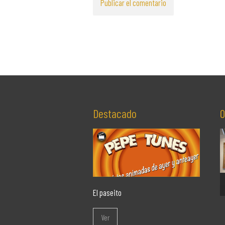
Destacado
O
El paseito
Ver