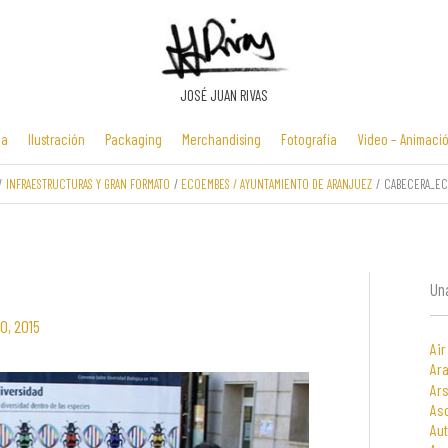
JOSÉ JUAN RIVAS
ia
Ilustración
Packaging
Merchandising
Fotografía
Video – Animaci
INFRAESTRUCTURAS Y GRAN FORMATO
ECOEMBES / AYUNTAMIENTO DE ARANJUEZ
CABECERA_E
Manuales y
Identidad
Folletos y
Zona Flash /
presentaciones
corporativa
cartelería
Minijuegos
multimedia
Una
0, 2015
Air
Ara
Ars
As
Au