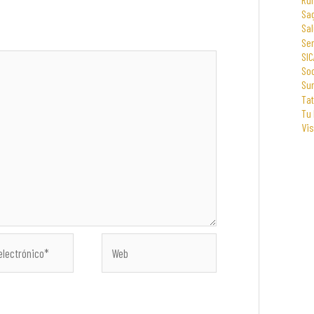
Sa
Sal
Se
SIC
Soc
Su
Tat
Tu
Vi
Web
co*