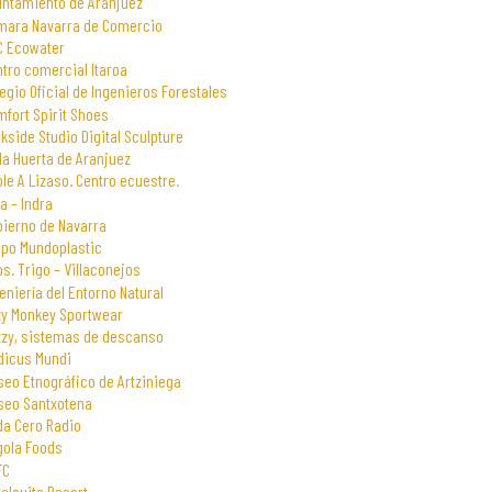
untamiento de Aranjuez
mara Navarra de Comercio
C Ecowater
tro comercial Itaroa
egio Oficial de Ingenieros Forestales
fort Spirit Shoes
kside Studio Digital Sculpture
la Huerta de Aranjuez
le A Lizaso. Centro ecuestre.
a – Indra
bierno de Navarra
upo Mundoplastic
s. Trigo – Villaconejos
eniería del Entorno Natural
zy Monkey Sportwear
zzy, sistemas de descanso
dicus Mundi
eo Etnográfico de Artziniega
seo Santxotena
da Cero Radio
gola Foods
FC
alsuite Resort