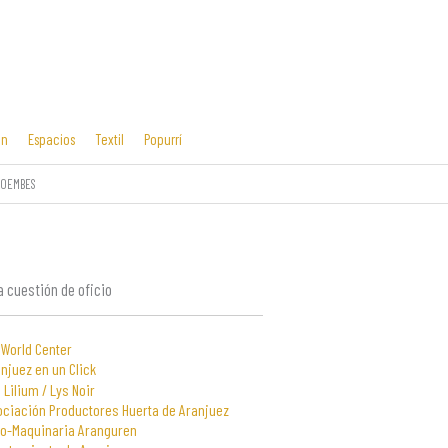
ón
Espacios
Textil
Popurrí
COEMBES
Cosas mías
Diseño editorial
y manías
 cuestión de oficio
 World Center
njuez en un Click
 Lilium / Lys Noir
ociación Productores Huerta de Aranjuez
to-Maquinaria Aranguren