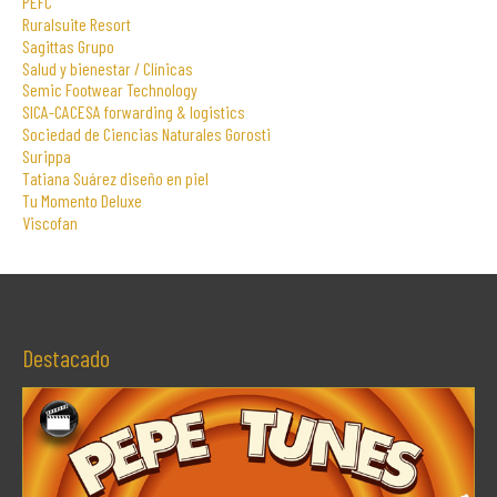
PEFC
Ruralsuite Resort
Sagittas Grupo
Salud y bienestar / Clínicas
Semic Footwear Technology
SICA-CACESA forwarding & logistics
Sociedad de Ciencias Naturales Gorosti
Surippa
Tatiana Suárez diseño en piel
Tu Momento Deluxe
Viscofan
Destacado