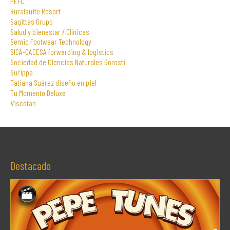
PEFC
Ruralsuite Resort
Sagittas Grupo
Salud y bienestar / Clínicas
Semic Footwear Technology
SICA-CACESA forwarding & logistics
Sociedad de Ciencias Naturales Gorosti
Surippa
Tatiana Suárez diseño en piel
Tu Momento Deluxe
Viscofan
Destacado