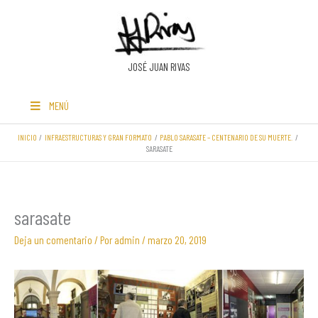
Ir
al
contenido
JOSÉ JUAN RIVAS
MENÚ
INICIO
INFRAESTRUCTURAS Y GRAN FORMATO
PABLO SARASATE – CENTENARIO DE SU MUERTE.
SARASATE
sarasate
Deja un comentario
/ Por
admin
/
marzo 20, 2019