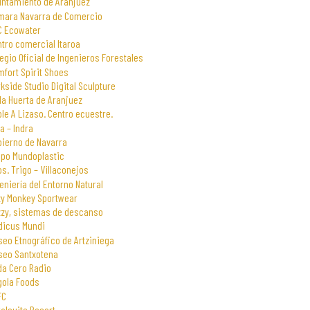
untamiento de Aranjuez
mara Navarra de Comercio
C Ecowater
tro comercial Itaroa
egio Oficial de Ingenieros Forestales
fort Spirit Shoes
kside Studio Digital Sculpture
la Huerta de Aranjuez
le A Lizaso. Centro ecuestre.
a – Indra
bierno de Navarra
upo Mundoplastic
s. Trigo – Villaconejos
eniería del Entorno Natural
zy Monkey Sportwear
zzy, sistemas de descanso
dicus Mundi
eo Etnográfico de Artziniega
seo Santxotena
da Cero Radio
gola Foods
FC
alsuite Resort