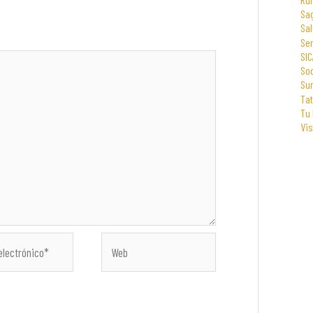
Sa
Sal
Se
SIC
Soc
Su
Tat
Tu
Vi
Web
co*