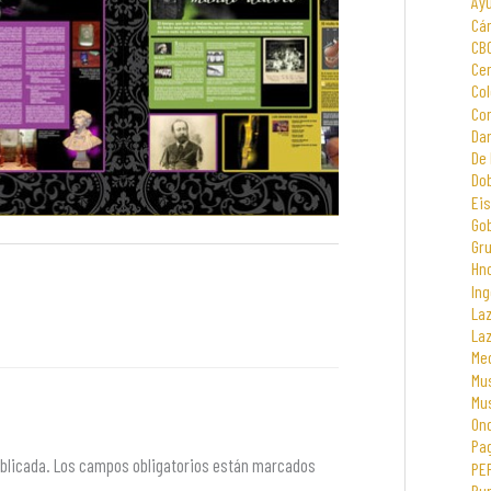
Ay
Cá
CB
Cen
Col
Com
Dar
De 
Dob
Eis
Go
Gr
Hno
Ing
La
La
Me
Mus
Mu
On
Pa
blicada.
Los campos obligatorios están marcados
PE
Rur