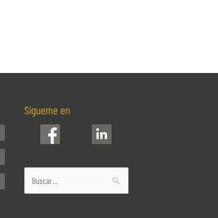
Sígueme en
Buscar
por: