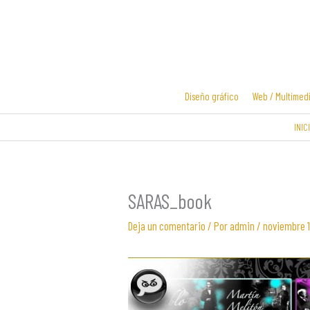
Ir
al
contenido
Diseño gráfico
Web / Multimed
INIC
Diseño y
Diseño de
desarrollo
logotipos
web
SARAS_book
Deja un comentario
/ Por
admin
/
noviembre 1