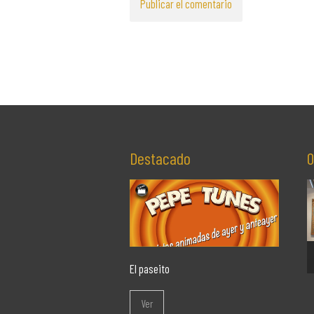
Destacado
O
El paseito
Ver