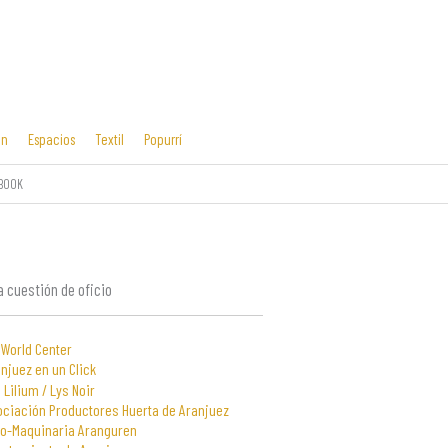
ón
Espacios
Textil
Popurrí
_BOOK
Cosas mías
Diseño editorial
y manías
 cuestión de oficio
 World Center
njuez en un Click
 Lilium / Lys Noir
ociación Productores Huerta de Aranjuez
to-Maquinaria Aranguren