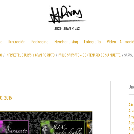
JOSÉ JUAN RIVAS
ia
Ilustración
Packaging
Merchandising
Fotografía
Video – Animaci
IO
INFRAESTRUCTURAS Y GRAN FORMATO
PABLO SARASATE – CENTENARIO DE SU MUERTE.
SARAS
Manuales y
Identidad
Folletos y
Zona Flash /
presentaciones
corporativa
cartelería
Minijuegos
multimedia
Una
0, 2015
Air
Ara
Ars
As
Au