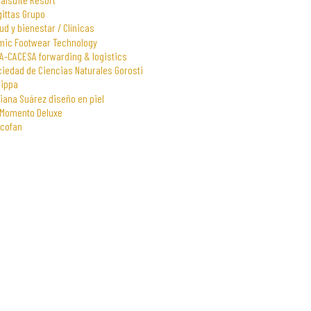
gittas Grupo
ud y bienestar / Clínicas
mic Footwear Technology
A-CACESA forwarding & logistics
iedad de Ciencias Naturales Gorosti
rippa
iana Suárez diseño en piel
 Momento Deluxe
scofan