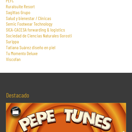
PEFC
Ruralsuite Resort
Sagittas Grupo
Salud y bienestar / Clínicas
Semic Footwear Technology
SICA-CACESA forwarding & logistics
Sociedad de Ciencias Naturales Gorosti
Surippa
Tatiana Suárez diseño en piel
Tu Momento Deluxe
Viscofan
Destacado