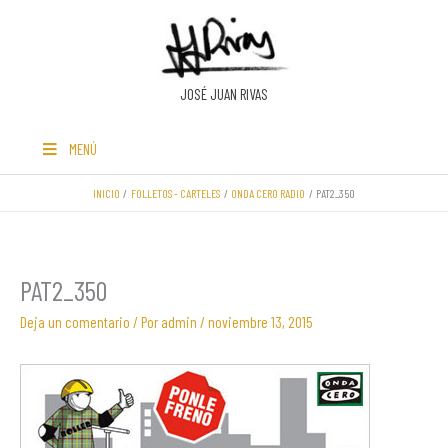
Ir
al
contenido
JOSÉ JUAN RIVAS
MENÚ
INICIO
FOLLETOS - CARTELES
ONDA CERO RADIO
PAT2_350
PAT2_350
Deja un comentario
/ Por
admin
/
noviembre 13, 2015