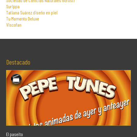
Sociedad de Ciencias Naturales Gorosti
Surippa
Tatiana Suárez diseño en piel
Tu Momento Deluxe
Viscofan
Destacado
El paseito