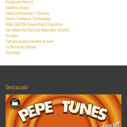
Ruralsuite Resort
Sagittas Grupo
Salud y bienestar / Clínicas
Semic Footwear Technology
SICA-CACESA forwarding & logistics
Sociedad de Ciencias Naturales Gorosti
Surippa
Tatiana Suárez diseño en piel
Tu Momento Deluxe
Viscofan
Destacado