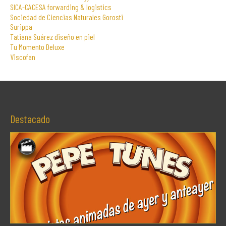
SICA-CACESA forwarding & logistics
Sociedad de Ciencias Naturales Gorosti
Surippa
Tatiana Suárez diseño en piel
Tu Momento Deluxe
Viscofan
Destacado