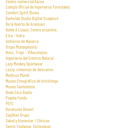
Centro comercial Itaroa
Colegio Oficial de Ingenieros Forestales
Comfort Spirit Shoes
Darkside Studio Digital Sculpture
De la Huerta de Aranjuez
Doble A Lizaso. Centro ecuestre.
Eisa – Indra
Gobierno de Navarra
Grupo Mundoplastic
Hnos. Trigo – Villaconejos
Ingeniería del Entorno Natural
Lazy Monkey Sportwear
Lazzy, sistemas de descanso
Medicus Mundi
Museo Etnográfico de Artziniega
Museo Santxotena
Onda Cero Radio
Pagola Foods
PEFC
Ruralsuite Resort
Sagittas Grupo
Salud y bienestar / Clínicas
Semic Footwear Technology