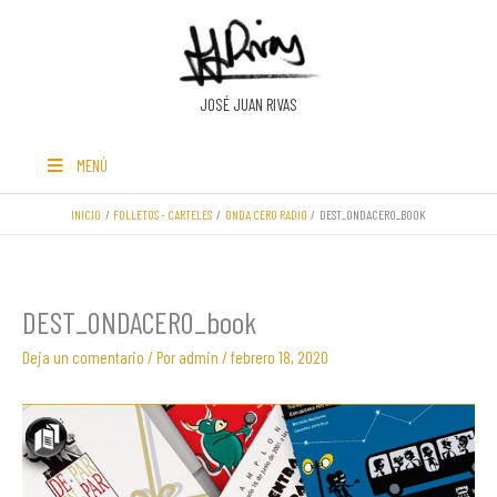
Ir
al
contenido
JOSÉ JUAN RIVAS
MENÚ
INICIO
FOLLETOS - CARTELES
ONDA CERO RADIO
DEST_ONDACERO_BOOK
DEST_ONDACERO_book
Deja un comentario
/ Por
admin
/
febrero 18, 2020