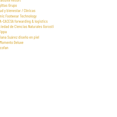
gittas Grupo
ud y bienestar / Clínicas
mic Footwear Technology
A-CACESA forwarding & logistics
iedad de Ciencias Naturales Gorosti
rippa
iana Suárez diseño en piel
 Momento Deluxe
scofan