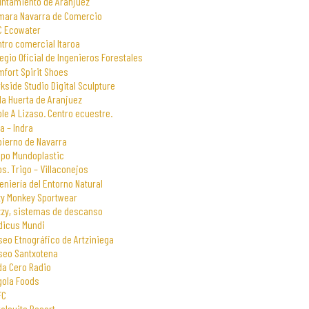
untamiento de Aranjuez
mara Navarra de Comercio
C Ecowater
tro comercial Itaroa
egio Oficial de Ingenieros Forestales
fort Spirit Shoes
kside Studio Digital Sculpture
la Huerta de Aranjuez
le A Lizaso. Centro ecuestre.
a – Indra
bierno de Navarra
upo Mundoplastic
s. Trigo – Villaconejos
eniería del Entorno Natural
zy Monkey Sportwear
zzy, sistemas de descanso
dicus Mundi
eo Etnográfico de Artziniega
seo Santxotena
da Cero Radio
gola Foods
FC
alsuite Resort