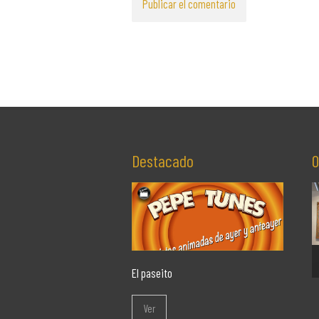
Destacado
O
El paseito
Ver