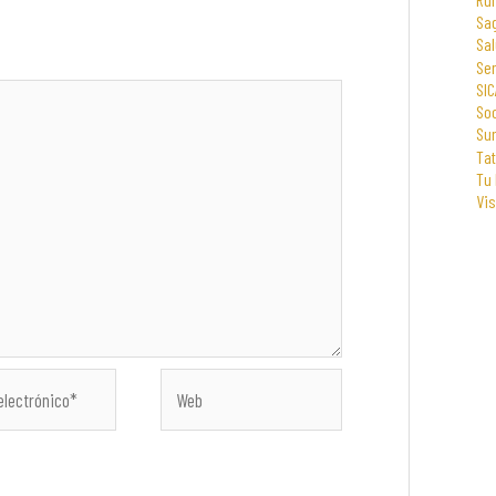
Sa
Sal
Se
SIC
Soc
Su
Tat
Tu
Vi
Web
co*