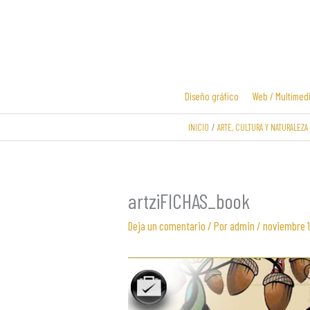
Ir
al
contenido
Diseño gráfico
Web / Multimed
INICIO
ARTE, CULTURA Y NATURALEZA
Diseño y
Diseño de
desarrollo
logotipos
web
artziFICHAS_book
Deja un comentario
/ Por
admin
/
noviembre 1