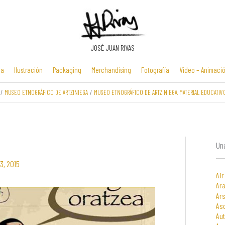
JOSÉ JUAN RIVAS
ia
Ilustración
Packaging
Merchandising
Fotografía
Video – Animaci
MUSEO ETNOGRÁFICO DE ARTZINIEGA
MUSEO ETNOGRÁFICO DE ARTZINIEGA. MATERIAL EDUCATIV
Manuales y
Identidad
Folletos y
Zona Flash /
presentaciones
corporativa
cartelería
Minijuegos
multimedia
Una
3, 2015
Air
Ara
Ars
As
Au