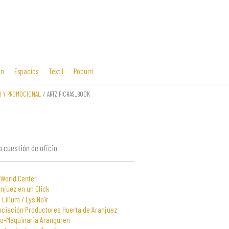
ón
Espacios
Textil
Popurrí
O Y PROMOCIONAL.
ARTZIFICHAS_BOOK
Cosas mías
Diseño editorial
y manías
 cuestión de oficio
 World Center
njuez en un Click
 Lilium / Lys Noir
ociación Productores Huerta de Aranjuez
to-Maquinaria Aranguren