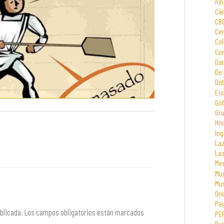
Ay
Cá
CB
Cen
Col
Com
Dar
De 
Dob
Eis
Go
Gr
Hno
Ing
La
La
Me
Mus
Mu
On
Pa
blicada.
Los campos obligatorios están marcados
PE
Rur