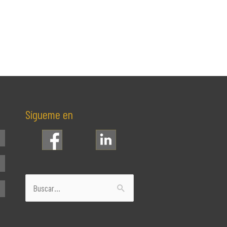
Sígueme en
Buscar
por: