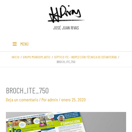
Ir
al
contenido
JOSÉ JUAN RIVAS
MENÚ
INICIO
GRUPO MUNDOPLASTIC
DÍPTICO ITE – INSPECCIÓN TÉCNICA DE ESTANTERÍAS.
BROCH_ITE_750
BROCH_ITE_750
Deja un comentario
/ Por
admin
/
enero 25, 2020