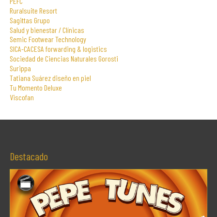
PEFC
Ruralsuite Resort
Sagittas Grupo
Salud y bienestar / Clínicas
Semic Footwear Technology
SICA-CACESA forwarding & logistics
Sociedad de Ciencias Naturales Gorosti
Surippa
Tatiana Suárez diseño en piel
Tu Momento Deluxe
Viscofan
Destacado