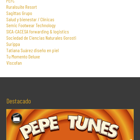
PEFC
Ruralsuite Resort
Sagittas Grupo
Salud y bienestar / Clínicas
Semic Footwear Technology
SICA-CACESA forwarding & logistics
Sociedad de Ciencias Naturales Gorosti
Surippa
Tatiana Suárez diseño en piel
Tu Momento Deluxe
Viscofan
Destacado