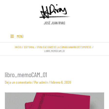
Ir
al
contenido
JOSÉ JUAN RIVAS
MENÚ
INICIO
EDITORIAL
PUBLICACIONES DE LA CÁMARA NAVARRA DE COMERCIO.
LIBRO_MEMOCAM_01
libro_memoCAM_01
Deja un comentario
/ Por
admin
/
febrero 6, 2020