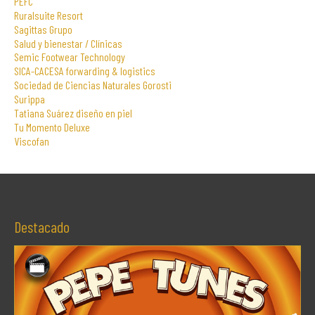
PEFC
Ruralsuite Resort
Sagittas Grupo
Salud y bienestar / Clínicas
Semic Footwear Technology
SICA-CACESA forwarding & logistics
Sociedad de Ciencias Naturales Gorosti
Surippa
Tatiana Suárez diseño en piel
Tu Momento Deluxe
Viscofan
Destacado