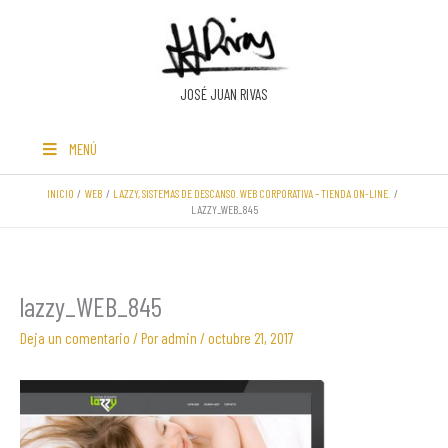
Ir
al
contenido
JOSÉ JUAN RIVAS
MENÚ
INICIO
WEB
LAZZY, SISTEMAS DE DESCANSO. WEB CORPORATIVA – TIENDA ON-LINE.
LAZZY_WEB_845
lazzy_WEB_845
Deja un comentario
/ Por
admin
/
octubre 21, 2017