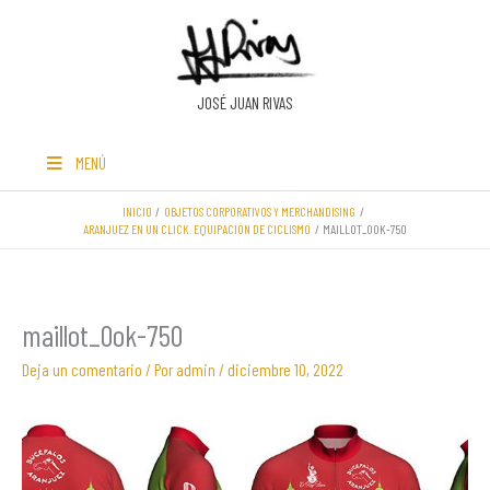
Ir
al
contenido
JOSÉ JUAN RIVAS
MENÚ
INICIO
OBJETOS CORPORATIVOS Y MERCHANDISING
ARANJUEZ EN UN CLICK. EQUIPACIÓN DE CICLISMO
MAILLOT_0OK-750
maillot_0ok-750
Deja un comentario
/ Por
admin
/
diciembre 10, 2022