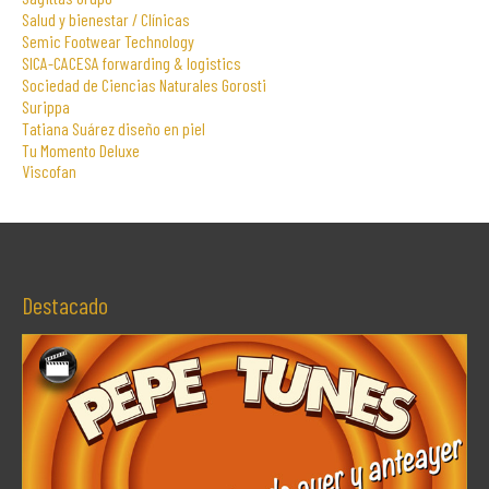
Salud y bienestar / Clínicas
Semic Footwear Technology
SICA-CACESA forwarding & logistics
Sociedad de Ciencias Naturales Gorosti
Surippa
Tatiana Suárez diseño en piel
Tu Momento Deluxe
Viscofan
Destacado