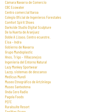
Cámara Navarra de Comercio
CBC Ecowater
Centro comercial Itaroa
Colegio Oficial de Ingenieros Forestales
Comfort Spirit Shoes
Darkside Studio Digital Sculpture
De la Huerta de Aranjuez
Doble A Lizaso. Centro ecuestre.
Eisa – Indra
Gobierno de Navarra
Grupo Mundoplastic
Hnos. Trigo – Villaconejos
Ingeniería del Entorno Natural
Lazy Monkey Sportwear
Lazzy, sistemas de descanso
Medicus Mundi
Museo Etnográfico de Artziniega
Museo Santxotena
Onda Cero Radio
Pagola Foods
PEFC
Ruralsuite Resort
Sagittas Grupo