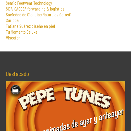
Semic Footwear Technology
SICA-CACESA forwarding & logistics
Sociedad de Ciencias Naturales Gorosti
Surippa
Tatiana Suárez diseño en piel
Tu Momento Deluxe
Viscofan
Destacado