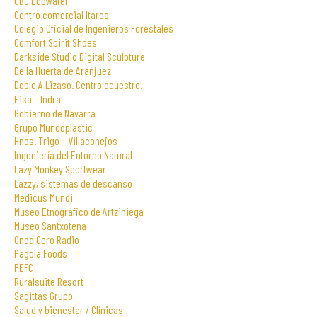
CBC Ecowater
Centro comercial Itaroa
Colegio Oficial de Ingenieros Forestales
Comfort Spirit Shoes
Darkside Studio Digital Sculpture
De la Huerta de Aranjuez
Doble A Lizaso. Centro ecuestre.
Eisa – Indra
Gobierno de Navarra
Grupo Mundoplastic
Hnos. Trigo – Villaconejos
Ingeniería del Entorno Natural
Lazy Monkey Sportwear
Lazzy, sistemas de descanso
Medicus Mundi
Museo Etnográfico de Artziniega
Museo Santxotena
Onda Cero Radio
Pagola Foods
PEFC
Ruralsuite Resort
Sagittas Grupo
Salud y bienestar / Clínicas