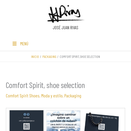
Ir
al
contenido
JOSÉ JUAN RIVAS
MENÚ
INICIO
PACKAGING
COMFORT SPIRIT, SHOE SELECTION
Comfort Spirit, shoe selection
Comfort Spirit Shoes
,
Moda y estilo
,
Packaging