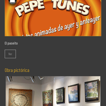
El paseito
Ver
Obra pictórica