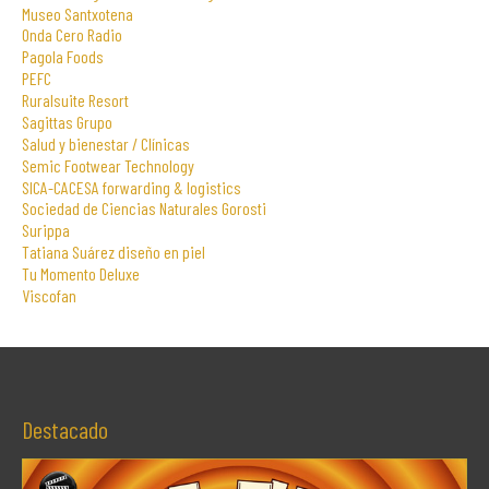
Museo Santxotena
Onda Cero Radio
Pagola Foods
PEFC
Ruralsuite Resort
Sagittas Grupo
Salud y bienestar / Clínicas
Semic Footwear Technology
SICA-CACESA forwarding & logistics
Sociedad de Ciencias Naturales Gorosti
Surippa
Tatiana Suárez diseño en piel
Tu Momento Deluxe
Viscofan
Destacado