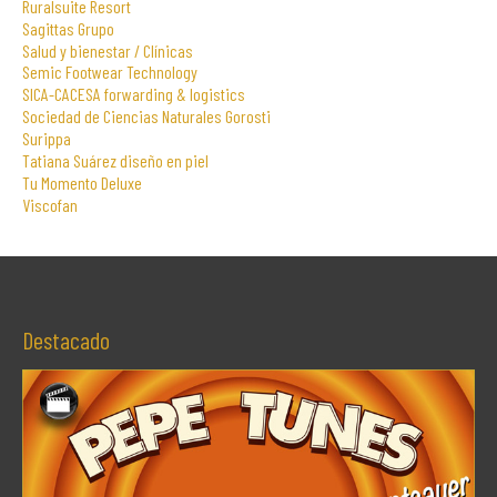
Ruralsuite Resort
Sagittas Grupo
Salud y bienestar / Clínicas
Semic Footwear Technology
SICA-CACESA forwarding & logistics
Sociedad de Ciencias Naturales Gorosti
Surippa
Tatiana Suárez diseño en piel
Tu Momento Deluxe
Viscofan
Destacado