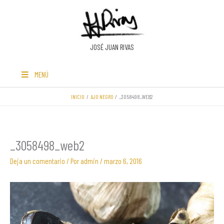
Ir
al
contenido
JOSÉ JUAN RIVAS
MENÚ
INICIO
AJO NEGRO
_3058498_WEB2
_3058498_web2
Deja un comentario
/ Por
admin
/
marzo 6, 2016