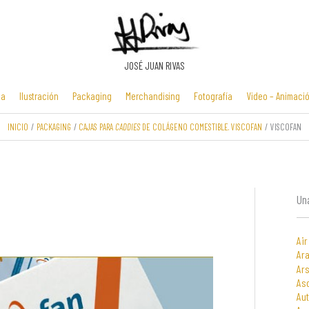
JOSÉ JUAN RIVAS
ia
Ilustración
Packaging
Merchandising
Fotografía
Video – Animaci
INICIO
PACKAGING
CAJAS PARA
CADDIES
DE COLÁGENO COMESTIBLE. VISCOFAN
VISCOFAN
Manuales y
Identidad
Folletos y
Zona Flash /
presentaciones
corporativa
cartelería
Minijuegos
multimedia
Una
Air
Ara
Ars
As
Au