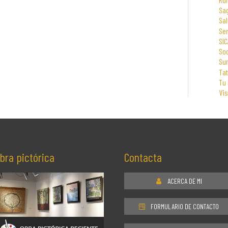
Sa
Sal
Se
SIC
Soc
Su
Tat
Tu
Vi
bra pictórica
Contacta
ACERCA DE MI
FORMULARIO DE CONTACTO