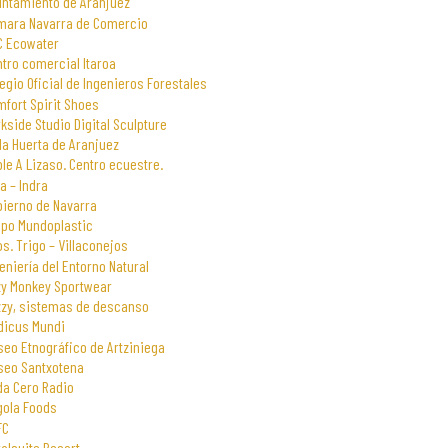
untamiento de Aranjuez
mara Navarra de Comercio
C Ecowater
tro comercial Itaroa
egio Oficial de Ingenieros Forestales
fort Spirit Shoes
kside Studio Digital Sculpture
la Huerta de Aranjuez
le A Lizaso. Centro ecuestre.
a – Indra
bierno de Navarra
upo Mundoplastic
s. Trigo – Villaconejos
eniería del Entorno Natural
zy Monkey Sportwear
zzy, sistemas de descanso
dicus Mundi
eo Etnográfico de Artziniega
seo Santxotena
da Cero Radio
gola Foods
FC
alsuite Resort