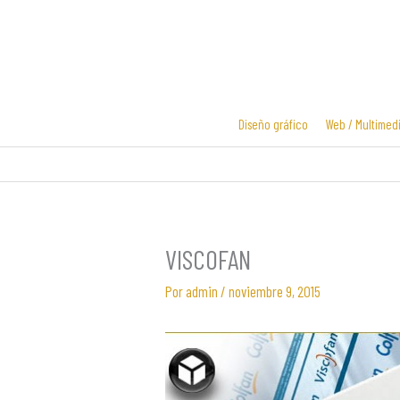
Ir
al
contenido
Diseño gráfico
Web / Multimed
Diseño y
Diseño de
desarrollo
logotipos
web
VISCOFAN
Por
admin
/
noviembre 9, 2015