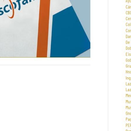
Ay
Cá
CB
Cen
Col
Com
Dar
De 
Dob
Eis
Go
Gr
Hno
Ing
La
La
Me
Mus
Mu
On
Pa
PE
Rur