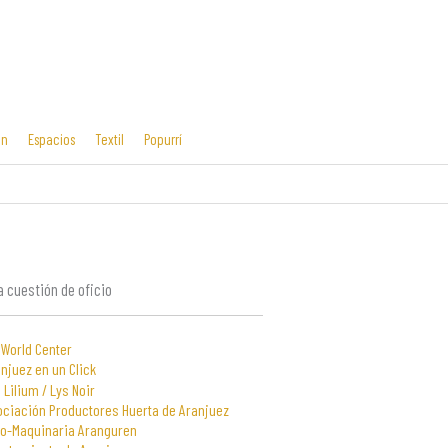
ón
Espacios
Textil
Popurrí
Cosas mías
Diseño editorial
y manías
 cuestión de oficio
 World Center
njuez en un Click
 Lilium / Lys Noir
ociación Productores Huerta de Aranjuez
to-Maquinaria Aranguren