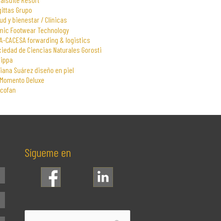
gittas Grupo
ud y bienestar / Clínicas
mic Footwear Technology
A-CACESA forwarding & logistics
iedad de Ciencias Naturales Gorosti
rippa
iana Suárez diseño en piel
 Momento Deluxe
scofan
Sígueme en