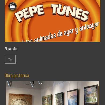
El paseito
Ver
Obra pictórica