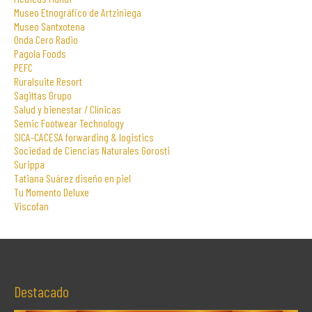
Museo Etnográfico de Artziniega
Museo Santxotena
Onda Cero Radio
Pagola Foods
PEFC
Ruralsuite Resort
Sagittas Grupo
Salud y bienestar / Clínicas
Semic Footwear Technology
SICA-CACESA forwarding & logistics
Sociedad de Ciencias Naturales Gorosti
Surippa
Tatiana Suárez diseño en piel
Tu Momento Deluxe
Viscofan
Destacado