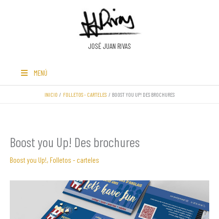
Ir
al
contenido
JOSÉ JUAN RIVAS
MENÚ
INICIO
FOLLETOS - CARTELES
BOOST YOU UP! DES BROCHURES
Boost you Up! Des brochures
Boost you Up!
,
Folletos - carteles