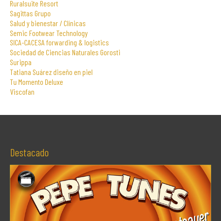
Ruralsuite Resort
Sagittas Grupo
Salud y bienestar / Clínicas
Semic Footwear Technology
SICA-CACESA forwarding & logistics
Sociedad de Ciencias Naturales Gorosti
Surippa
Tatiana Suárez diseño en piel
Tu Momento Deluxe
Viscofan
Destacado