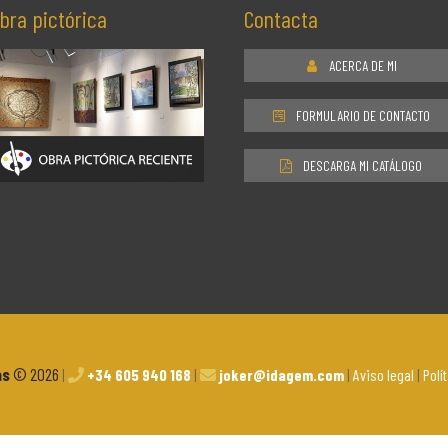
bra pictórica
Contacta
ACERCA DE MI
FORMULARIO DE CONTACTO
DESCARGA MI CATÁLOGO
as
© 2026
|
+34 605 940 168
|
joker@idagem.com
|
Aviso legal
|
Polí