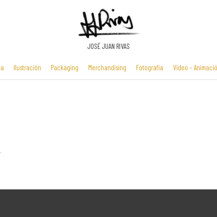
JOSÉ JUAN RIVAS
ia
Ilustración
Packaging
Merchandising
Fotografía
Video – Animaci
Manuales y
Identidad
Folletos y
Zona Flash /
presentaciones
corporativa
cartelería
Minijuegos
multimedia
.