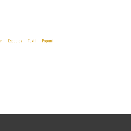
ón
Espacios
Textil
Popurrí
Cosas mías
Diseño editorial
y manías