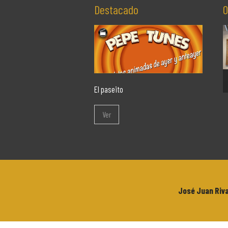
Destacado
O
El paseito
Ver
José Juan Riv