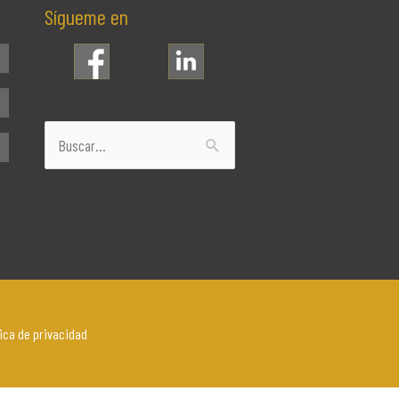
Sígueme en
Buscar
por:
tica de privacidad