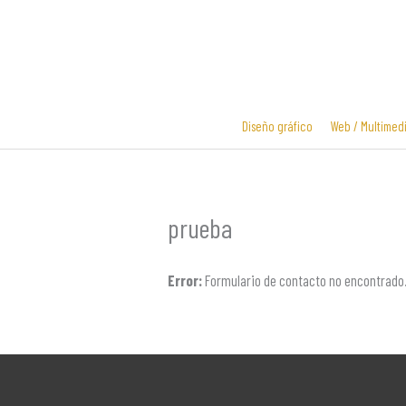
Ir
al
contenido
Diseño gráfico
Web / Multimed
Diseño y
Diseño de
desarrollo
logotipos
prueba
web
Error:
Formulario de contacto no encontrado