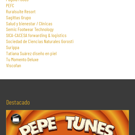
PEFC
Ruralsuite Resort
Sagittas Grupo
Salud y bienestar / Clínicas
Semic Footwear Technology
SICA-CACESA forwarding & logistics
Sociedad de Ciencias Naturales Gorosti
Surippa
Tatiana Suárez diseño en piel
Tu Momento Deluxe
Viscofan
Destacado